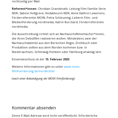
rechtzeitig per Mail.
Referent*innen:
Christian Granderath, Leitung Film Familie Serie
NDR, Sabine Holtgreve, Redakteurin NDR, Anne Kathrin Lewerenz,
Förderreferentin MOIN, Petra Schleuning, Leiterin Film- und
Medienförderung nordmedia, Katrin Burchard, Förderreferentin
nordmedia.
Die Ausschreibung richtet sich an Nachwuchsfilmemacher*innen,
die ihren Debütfilm realisieren wollen. Mindestens zwei der
Nachwuchstalente aus den Bereichen Regie, Drehbuch oder
Produktion sollten aus dem Norden kommen bzw. in
Niedersachsen, Schleswig-Holstein oder Hamburg ansässig sein.
Einsendeschluss ist der
15. Februar 2023
.
Weitere Informationen gibt es unter
www.moin-
filmfoerderung.de/nordlichter
(
nach einer Ankündigung der MOIN Filmförderung
)
Kommentar absenden
Deine E-Mail-Adresse wird nicht veröffentlicht.
Erforderliche