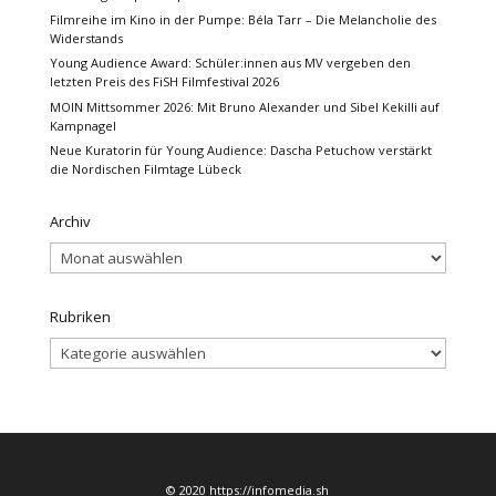
Filmreihe im Kino in der Pumpe: Béla Tarr – Die Melancholie des
Widerstands
Young Audience Award: Schüler:innen aus MV vergeben den
letzten Preis des FiSH Filmfestival 2026
MOIN Mittsommer 2026: Mit Bruno Alexander und Sibel Kekilli auf
Kampnagel
Neue Kuratorin für Young Audience: Dascha Petuchow verstärkt
die Nordischen Filmtage Lübeck
Archiv
Archiv
Rubriken
Rubriken
© 2020 https://infomedia.sh