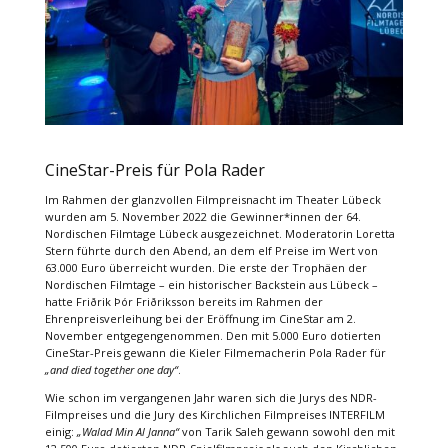
CineStar-Preis für Pola Rader
Im Rahmen der glanzvollen Filmpreisnacht im Theater Lübeck
wurden am 5. November 2022 die Gewinner*innen der 64.
Nordischen Filmtage Lübeck ausgezeichnet. Moderatorin Loretta
Stern führte durch den Abend, an dem elf Preise im Wert von
63.000 Euro überreicht wurden. Die erste der Trophäen der
Nordischen Filmtage – ein historischer Backstein aus Lübeck –
hatte Friðrik Þór Friðriksson bereits im Rahmen der
Ehrenpreisverleihung bei der Eröffnung im CineStar am 2.
November entgegengenommen. Den mit 5.000 Euro dotierten
CineStar-Preis gewann die Kieler Filmemacherin Pola Rader für
„and died together one day“
.
Wie schon im vergangenen Jahr waren sich die Jurys des NDR-
Filmpreises und die Jury des Kirchlichen Filmpreises INTERFILM
einig:
„Walad Min Al Janna“
von Tarik Saleh gewann sowohl den mit