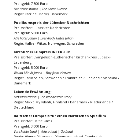
Preisgeld: 7.500 Euro
Den store stilhed | The Great Silence
Regie: Katrine Brocks, Dänemark
Publikumspreis der Lübecker Nachrichten
Preisstifter: Lübecker Nachrichten
Preisgeld: 5.000 Euro
Alle hater Johan | Everybody Hates Johan
Regie: Hallvar Witzø, Norwegen, Schweden
Kirchlicher Filmpreis INTERFILM
Preisstifter: Evangelisch-Lutherischer Kirchenkreis Lübeck-
Lauenburg
Preisgeld: 5.000 Euro
Walad Min Al Janna | Boy from Heaven
Regie: Tarik Saleh, Schweden / Frankreich / Finnland / Marokko /
Dänemark
Lobende Erwähnung:
Metsurin tarina | The Woodcutter Story
Regie: Mikko Myllylahti, Finnland / Dänemark / Niederlande /
Deutschland
Baltischer Filmpreis für einen Nordischen Spielfilm
Preisstifter: Baltic Films
Preisgeld: 3.000 Euro
Vanskabte Land | Vola.a land | Godland
Regie: Hlynur Pálmason, Dänemark, Island, Frankreich