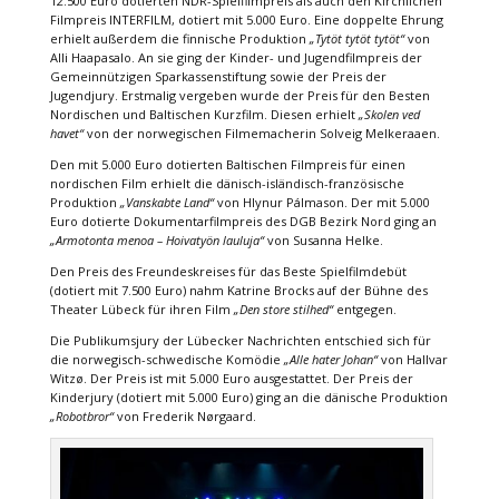
12.500 Euro dotierten NDR-Spielfilmpreis als auch den Kirchlichen
Filmpreis INTERFILM, dotiert mit 5.000 Euro. Eine doppelte Ehrung
erhielt außerdem die finnische Produktion
„Tytöt tytöt tytöt“
von
Alli Haapasalo. An sie ging der Kinder- und Jugendfilmpreis der
Gemeinnützigen Sparkassenstiftung sowie der Preis der
Jugendjury. Erstmalig vergeben wurde der Preis für den Besten
Nordischen und Baltischen Kurzfilm. Diesen erhielt
„Skolen ved
havet“
von der norwegischen Filmemacherin Solveig Melkeraaen.
Den mit 5.000 Euro dotierten Baltischen Filmpreis für einen
nordischen Film erhielt die dänisch-isländisch-französische
Produktion
„Vanskabte Land“
von Hlynur Pálmason. Der mit 5.000
Euro dotierte Dokumentarfilmpreis des DGB Bezirk Nord ging an
„Armotonta menoa – Hoivatyön lauluja“
von Susanna Helke.
Den Preis des Freundeskreises für das Beste Spielfilmdebüt
(dotiert mit 7.500 Euro) nahm Katrine Brocks auf der Bühne des
Theater Lübeck für ihren Film
„Den store stilhed“
entgegen.
Die Publikumsjury der Lübecker Nachrichten entschied sich für
die norwegisch-schwedische Komödie
„Alle hater Johan“
von Hallvar
Witzø. Der Preis ist mit 5.000 Euro ausgestattet. Der Preis der
Kinderjury (dotiert mit 5.000 Euro) ging an die dänische Produktion
„Robotbror“
von Frederik Nørgaard.