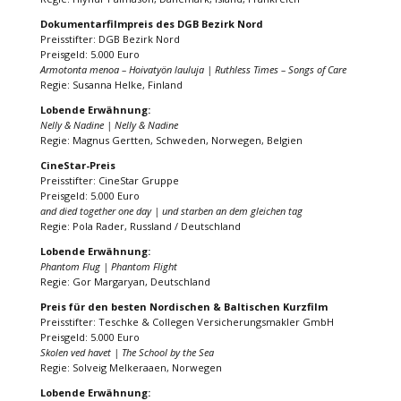
Dokumentarfilmpreis des DGB Bezirk Nord
Preisstifter: DGB Bezirk Nord
Preisgeld: 5.000 Euro
Armotonta menoa – Hoivatyön lauluja | Ruthless Times – Songs of Care
Regie: Susanna Helke, Finland
Lobende Erwähnung:
Nelly & Nadine | Nelly & Nadine
Regie: Magnus Gertten, Schweden, Norwegen, Belgien
CineStar-Preis
Preisstifter: CineStar Gruppe
Preisgeld: 5.000 Euro
and died together one day | und starben an dem gleichen tag
Regie: Pola Rader, Russland / Deutschland
Lobende Erwähnung:
Phantom Flug | Phantom Flight
Regie: Gor Margaryan, Deutschland
Preis für den besten Nordischen & Baltischen Kurzfilm
Preisstifter: Teschke & Collegen Versicherungsmakler GmbH
Preisgeld: 5.000 Euro
Skolen ved havet | The School by the Sea
Regie: Solveig Melkeraaen, Norwegen
Lobende Erwähnung: