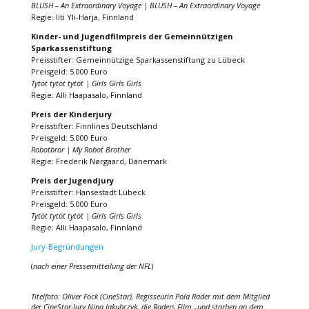
BLUSH – An Extraordinary Voyage | BLUSH – An Extraordinary Voyage
Regie: Iiti Yli-Harja, Finnland
Kinder- und Jugendfilmpreis der Gemeinnützigen
Sparkassenstiftung
Preisstifter: Gemeinnützige Sparkassenstiftung zu Lübeck
Preisgeld: 5.000 Euro
Tytöt tytöt tytöt | Girls Girls Girls
Regie: Alli Haapasalo, Finnland
Preis der Kinderjury
Preisstifter: Finnlines Deutschland
Preisgeld: 5.000 Euro
Robotbror | My Robot Brother
Regie: Frederik Nørgaard, Dänemark
Preis der Jugendjury
Preisstifter: Hansestadt Lübeck
Preisgeld: 5.000 Euro
Tytöt tytöt tytöt | Girls Girls Girls
Regie: Alli Haapasalo, Finnland
Jury-Begründungen
(
nach einer Pressemitteilung der NFL
)
Titelfoto: Oliver Fock (CineStar), Regisseurin Pola Rader mit dem Mitglied
der CineStar-Jury Nina Jakubczyk, die Raders Film „und starben an dem