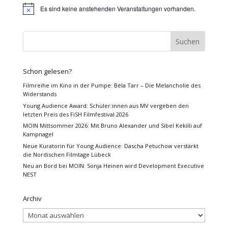
Es sind keine anstehenden Veranstaltungen vorhanden.
Hinweis
Schon gelesen?
Filmreihe im Kino in der Pumpe: Béla Tarr – Die Melancholie des
Widerstands
Young Audience Award: Schüler:innen aus MV vergeben den
letzten Preis des FiSH Filmfestival 2026
MOIN Mittsommer 2026: Mit Bruno Alexander und Sibel Kekilli auf
Kampnagel
Neue Kuratorin für Young Audience: Dascha Petuchow verstärkt
die Nordischen Filmtage Lübeck
Neu an Bord bei MOIN: Sonja Heinen wird Development Executive
NEST
Archiv
Archiv