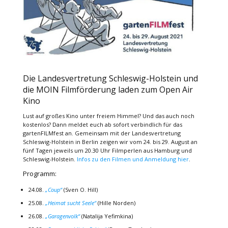
Die Landesvertretung Schleswig-Holstein und
die MOIN Filmförderung laden zum Open Air
Kino
Lust auf großes Kino unter freiem Himmel? Und das auch noch
kostenlos? Dann meldet euch ab sofort verbindlich für das
gartenFILMfest an. Gemeinsam mit der Landesvertretung
Schleswig-Holstein in Berlin zeigen wir vom 24. bis 29. August an
fünf Tagen jeweils um 20.30 Uhr Filmperlen aus Hamburg und
Schleswig-Holstein.
Infos zu den Filmen und Anmeldung hier
.
Programm:
24.08.
„Coup“
(Sven O. Hill)
25.08.
„Heimat sucht Seele“
(Hille Norden)
26.08.
„Garagenvolk“
(Natalija Yefimkina)