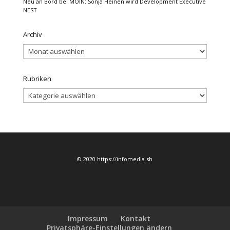
Neu an Bord bei MOIN: Sonja Heinen wird Development Executive
NEST
Archiv
Archiv
Rubriken
Rubriken
© 2020 https://infomedia.sh
Impressum
Kontakt
Privatsphäre-Einstellungen ändern