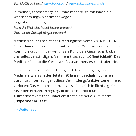
Von Matthias Horx /
www.horx.com
/
www.zukunftsinstitut.de
In meiner Jahresanfangs-Kolumne möchte ich mit Ihnen ein
Wahrnehmungs-Experiment wagen.
Es geht um die Frage:
Kann die Welt überhaupt besser werden?
Oder ist die Zukunft längst verloren?
Medien sind, das meint der ursprüngliche Name – VERMITTLER.
Sie verbinden uns mit den Kontexten der Welt, sie erzeugen eine
Kommunikation, in der wir uns als Kultur, als Gesellschaft, über
uns selbst verständigen. Man nennt das auch „Öffentlichkeit“. Das
Mediale hält also die Gesellschaft zusammen, es konstruiert sie.
In der ungeheuren Verdichtung und Beschleunigung des
Medialen, wie es in den letzten 20 Jahren geschah – vor allem
durch das Internet – geht diese Vermittlungsfunktion zunehmend
verloren: Das Medienspektrum verschiebt sich in Richtung einer
rasenden Echtzeit-Erregung, in der es nur noch um
Aufmerksamkeit geht. Dabei entsteht eine neue Kulturform:
„Hypermedialität“
.
>> Weiterlesen