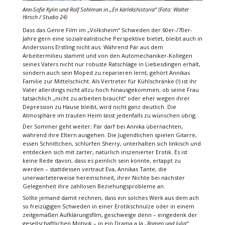
Ann-Sofie Kylin und Rolf Sohlman in
„En kärlekshistoria“
(Foto: Walter
Hirsch / Studio 24)
Dass das Genre Film im „Volksheim“ Schweden der 60er-/70er-
Jahre gern eine sozialrealistische Perspektive bietet, bleibt auch in
Anderssons Erstling nicht aus. Während Pär aus dem
Arbeitermilieu stammt und von den Automechaniker-Kollegen
seines Vaters nicht nur robuste Ratschläge in Liebesdingen erhält,
sondern auch sein Moped zu reparieren lernt, gehört Annikas
Familie zur Mittelschicht. Als Vertreter für Kühlschränke (!) ist ihr
Vater allerdings nicht allzu hoch hinausgekommen; ob seine Frau
tatsächlich „nicht zu arbeiten braucht“ oder eher wegen ihrer
Depression zu Hause bleibt, wird nicht ganz deutlich. Die
Atmosphäre im trauten Heim lässt jedenfalls zu wünschen übrig.
Der Sommer geht weiter; Pär darf bei Annika übernachten,
während ihre Eltern ausgehen. Die Jugendlichen spielen Gitarre,
essen Schnittchen, schlürfen Sherry, unterhalten sich linkisch und
entdecken sich mit zarter, natürlich inszenierter Erotik. Es ist
keine Rede davon, dass es peinlich sein könnte, ertappt zu
werden – stattdessen vertraut Eva, Annikas Tante, die
unerwarteterweise hereinschneit, ihrer Nichte bei nächster
Gelegenheit ihre zahllosen Beziehungsprobleme an.
Sollte jemand damit rechnen, dass ein solches Werk aus dem ach
so freizügigen Schweden in einer Erotikschnulze oder in einem
zeitgemäßen Aufklärungsfilm, geschweige denn – eingedenk der
gesellschaftlichen Motivik – in ein Drama a la
„Romeo und Julia“