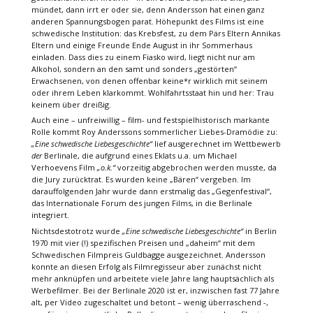
mündet, dann irrt er oder sie, denn Andersson hat einen ganz
anderen Spannungsbogen parat. Höhepunkt des Films ist eine
schwedische Institution: das Krebsfest, zu dem Pärs Eltern Annikas
Eltern und einige Freunde Ende August in ihr Sommerhaus
einladen. Dass dies zu einem Fiasko wird, liegt nicht nur am
Alkohol, sondern an den samt und sonders „gestörten“
Erwachsenen, von denen offenbar keine*r wirklich mit seinem
oder ihrem Leben klarkommt. Wohlfahrtsstaat hin und her: Trau
keinem über dreißig.
Auch eine – unfreiwillig – film- und festspielhistorisch markante
Rolle kommt Roy Anderssons sommerlicher Liebes-Dramödie zu:
„Eine schwedische Liebesgeschichte“
lief ausgerechnet im Wettbewerb
der
Berlinale, die aufgrund eines Eklats u.a. um Michael
Verhoevens Film
„o.k.“
vorzeitig abgebrochen werden musste, da
die Jury zurücktrat. Es wurden keine „Bären“ vergeben. Im
darauffolgenden Jahr wurde dann erstmalig das „Gegenfestival“,
das Internationale Forum des jungen Films, in die Berlinale
integriert.
Nichtsdestotrotz wurde
„Eine schwedische Liebesgeschichte“
in Berlin
1970 mit vier (!) spezifischen Preisen und „daheim“ mit dem
Schwedischen Filmpreis Guldbagge ausgezeichnet. Andersson
konnte an diesen Erfolg als Filmregisseur aber zunächst nicht
mehr anknüpfen und arbeitete viele Jahre lang hauptsächlich als
Werbefilmer. Bei der Berlinale 2020 ist er, inzwischen fast 77 Jahre
alt, per Video zugeschaltet und betont – wenig überraschend -,