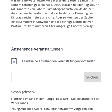
was für eine wesentliche Rolle dieser erste eigene Langfilm in
seinem Schaffen gespielt habe. Das Gespräch mit der Regisseurin
Niki Landroth von Bahr musste übrigens ausfallen, da die Zeit
durch einen Feueralarm und die erforderliche Räumung des
Kinosaals nicht mehr ausreichte. Aber so konnten der Zauber
eines Sommers in Schweden und die schräge Normalität von
Profilneurotikern mittleren Alters ungezügelt nachwirken. (
gls
)
Anstehende Veranstaltungen
Es sind keine anstehenden Veranstaltungen vorhanden.
Hinweis
Schon gelesen?
Filmreihe im Kino in der Pumpe: Béla Tarr – Die Melancholie des
Widerstands
Young Audience Award: Schüler:innen aus MV vergeben den