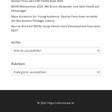
letzten Preis des FiSH Filmfestival 2026
MOIN Mittsommer 2026: Mit Bruno Alexander und Sibel Kekilli auf
Kampnagel
Neue Kuratorin für Young Audience: Dascha Petuchow verstärkt
die Nordischen Filmtage Lübeck
Neu an Bord bei MOIN: Sonja Heinen wird Development Executive
NEST
Archiv
Archiv
Rubriken
Rubriken
© 2020 https://infomedia.sh