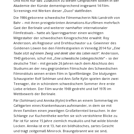
Und nicht nur das: Zusätzlich zu diesen Gesprächen sollten in der
Akademie der Künste dementsprechend insgesamt 14 Film-
Screenings mit Werken dieser „Duos“ stattfinden.
Die 1986 geborene schwedische Filmemacherin Niki Landroth von
Bahr – mit ihren preisgekrönten Animations-Kurzfilmen mehrfach
Gast der Berlinale und weiterer namhafter internationaler
Filmfestivals – hatte als Sparringpartner einen wichtigen
Mitgestalter der schwedischen Kinogeschichte erwählt: Roy
Andersson, als Regisseur und Drehbuchautor u.a. Gewinner des
Goldenen Löwen bei den Filmfestspielen in Venedig 2014 für
„Eine
Taube sitzt auf einem Zweig und denkt über das Leben nach“.
Andersson,
1943 geboren, schuf mit
„Eine schwedische Liebesgeschichte“
– so der
deutsche Titel – mit gerade 26 Jahren nach dem Abschluss des
Studiums an der neu gegründeten Filmschule des Schwedischen
Filminstituts seinen ersten Film in Spielfilmlänge. Die blutjungen
Schauspieler Rolf Sohlman und Ann-Sofie Kylin spielen darin zwei
Teenager, die in schönstem schwedischem Sommer ihre erste
Liebe erleben. Der Film wurde 1969 gedreht und lief 1970 im
Wettbewerb der Berlinale.
Pär (Sohlman) und Annika (Kylin) treffen an einem Sommertag im
Cafégarten eines Krankenhauses aufeinander, in dem sie mit
ihren Familien einen jeweiligen Großelternteil besuchen. In der
Schlange zur Kuchentheke werfen sie sich verstohlene Blicke zu.
Pär ist für seine 15 Jahre ziemlich muskulös und hat wilde blonde
Locken. Annika ist erst 13, hat ein bildhübsches, zartes Gesicht
und trägt zeitgemäß Minirock. Braungebrannt wie sie sind,