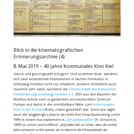
Blick in die kinematografischen
Erinnerungsarchive (4)
8. Mai 2019 – 40 Jahre Kommunales Kino Kiel
Gleich und gleich gesellt sich gern. Und so stehen (bzw. standen)
sich zwei bedeutende Institutionen in Sachen Filmkultur in
Schleswig-Holstein nicht nur inhaltlich, sondern schließlich auch
räumlich sehr nahe, nachdem die
Filmwerkstatt der Kulturellen
Filmförderung Schleswig-Holstein e.V.
2001 aus den Räumen der
Muhlius-Schule zum so genannten soziokulturellen Zentrum
Pumpe und damit in die unmittelbare Nähe zum
Kommunalen
Kino in der Pumpe
(KoKi) „rüber gesiedelt“ war. Denn wie sagte
doch die langjährige Leiterin des KoKi Kiel Gesa Rautenberg schon
1999 in einem Kurzstatement in
„Der Jubiläumsfilm“
(H. Schulzeck,
1999) so schön und treffend:
„Auf jeden Fall ist sicher, dass die ersten
Jahre einsamer in Kiel waren, als es nämlich die Filmwerkstatt der