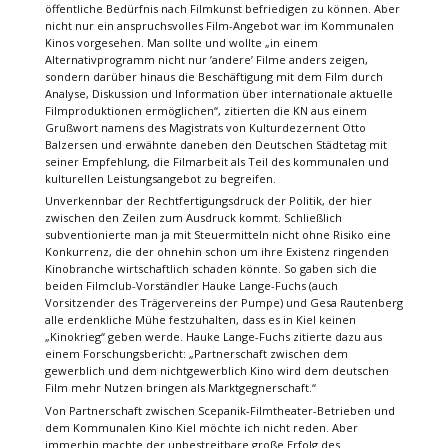
öffentliche Bedürfnis nach Filmkunst befriedigen zu können. Aber
nicht nur ein anspruchsvolles Film-Angebot war im Kommunalen
Kinos vorgesehen. Man sollte und wollte „in einem
Alternativprogramm nicht nur ’andere’ Filme anders zeigen,
sondern darüber hinaus die Beschäftigung mit dem Film durch
Analyse, Diskussion und Information über internationale aktuelle
Filmproduktionen ermöglichen“, zitierten die KN aus einem
Grußwort namens des Magistrats von Kulturdezernent Otto
Balzersen und erwähnte daneben den Deutschen Städtetag mit
seiner Empfehlung, die Filmarbeit als Teil des kommunalen und
kulturellen Leistungsangebot zu begreifen.
Unverkennbar der Rechtfertigungsdruck der Politik, der hier
zwischen den Zeilen zum Ausdruck kommt. Schließlich
subventionierte man ja mit Steuermitteln nicht ohne Risiko eine
Konkurrenz, die der ohnehin schon um ihre Existenz ringenden
Kinobranche wirtschaftlich schaden könnte. So gaben sich die
beiden Filmclub-Vorständler Hauke Lange-Fuchs (auch
Vorsitzender des Trägervereins der Pumpe) und Gesa Rautenberg
alle erdenkliche Mühe festzuhalten, dass es in Kiel keinen
„Kinokrieg“ geben werde. Hauke Lange-Fuchs zitierte dazu aus
einem Forschungsbericht: „Partnerschaft zwischen dem
gewerblich und dem nichtgewerblich Kino wird dem deutschen
Film mehr Nutzen bringen als Marktgegnerschaft.“
Von Partnerschaft zwischen Scepanik-Filmtheater-Betrieben und
dem Kommunalen Kino Kiel möchte ich nicht reden. Aber
immerhin machte der unbestreitbare große Erfolg des