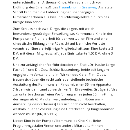
unterschiedlichen Arthouse-Kinos. Allen voran, noch vor
Eröffnung des CinemaxX, das
Traumkino im Grassweg
. Als letzten
Schritt kann man die Entdeckung der unabhängigen
FilmemacherInnen aus Kiel und Schleswig-Holstein durch das
hiesige Kino sehen.
Zum Schluss noch zwei Dinge, die zeigen, mit welch
bewunderungswürdiger Einstellung das Kommunale Kino in der
Pumpe seine Pionierarbeit für den wertvollen Film und eine
cineastische Bildung ohne Rücksicht auf kleinliche Verluste
vorantrieb. Eine vierteljährige Mitgliedschaft zum Kino kostete 3
DM, mit dieser Mitgliedschaft jede Eintrittskarte 1,50 DM, ohne 3
DM.
Und zur anfänglichen Vorführsituation ein Zitat: „Dr. Hauke Lange
Fuchs (…) und Dr. Gesa Schütz-Rautenberg, beide seit langem
engagiert im Vorstand und im Wirken des Kieler Film-Clubs,
freuen sich über die recht zufriedenstellende technische
Ausstattung des Kommunalen Kinos mit einer 35mm-Apparatur
(’Haben wir dem Land zu verdanken’) … Ein zweites Großgerät [das
zur unterbrechungsfreien Vorführung eines jeden 35mm-Films,
der länger als 60 Minuten war, unbedingt von Nöten war –
Anmerkung des Verfassers] ließ sich noch nicht beschaffen,
weshalb in jeder Vorstellung eine Unterbrechung hingenommen
werden muss.“ (KN, 8.5.1997)
Liebes Kino in der Pumpe / Kommunales Kino Kiel, liebe
Programmgestalter*innen und andere Mitarbeiter*innen,