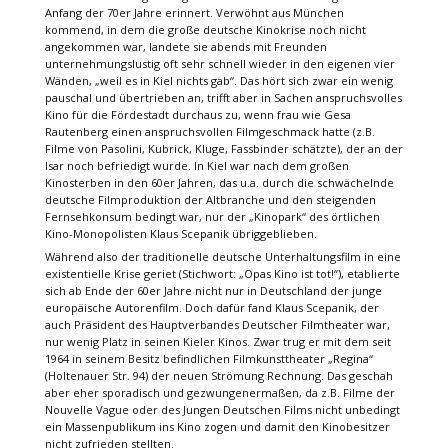
Anfang der 70er Jahre erinnert. Verwöhnt aus München
kommend, in dem die große deutsche Kinokrise noch nicht
angekommen war, landete sie abends mit Freunden
unternehmungslustig oft sehr schnell wieder in den eigenen vier
Wänden, „weil es in Kiel nichts gab“. Das hört sich zwar ein wenig
pauschal und übertrieben an, trifft aber in Sachen anspruchsvolles
Kino für die Fördestadt durchaus zu, wenn frau wie Gesa
Rautenberg einen anspruchsvollen Filmgeschmack hatte (z.B.
Filme von Pasolini, Kubrick, Kluge, Fassbinder schätzte), der an der
Isar noch befriedigt wurde. In Kiel war nach dem großen
Kinosterben in den 60er Jahren, das u.a. durch die schwächelnde
deutsche Filmproduktion der Altbranche und den steigenden
Fernsehkonsum bedingt war, nur der „Kinopark“ des örtlichen
Kino-Monopolisten Klaus Scepanik übriggeblieben.
Während also der traditionelle deutsche Unterhaltungsfilm in eine
existentielle Krise geriet (Stichwort: „Opas Kino ist tot!“), etablierte
sich ab Ende der 60er Jahre nicht nur in Deutschland der junge
europäische Autorenfilm. Doch dafür fand Klaus Scepanik, der
auch Präsident des Hauptverbandes Deutscher Filmtheater war,
nur wenig Platz in seinen Kieler Kinos. Zwar trug er mit dem seit
1964 in seinem Besitz befindlichen Filmkunsttheater „Regina“
(Holtenauer Str. 94) der neuen Strömung Rechnung. Das geschah
aber eher sporadisch und gezwungenermaßen, da z.B. Filme der
Nouvelle Vague oder des Jungen Deutschen Films nicht unbedingt
ein Massenpublikum ins Kino zogen und damit den Kinobesitzer
nicht zufrieden stellten.