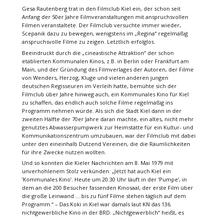
Gesa Rautenberg trat in den Filmclub Kiel ein, der schon seit
Anfang der 50er Jahre Filmveranstaltungen mit anspruchsvollen
Filmen veranstaltete. Der Filmclub versuchte immer wieder,
Scepanik dazu zu bewegen, wenigstens im „Regina“ regelmäßig
anspruchsvolle Filme zu zeigen. Letztlich erfolglos.
Beeindruckt durch die „cineastische Attraktion“ der schon
etablierten Kommunalen Kinos, z.B. in Berlin oder Frankfurt am
Main, und der Gründung des Filmverlages der Autoren, der Filme
von Wenders, Herzog, Kluge und vielen anderen jungen
deutschen Regisseuren im Verleih hatte, bemühte sich der
Filmclub über Jahre hinweg auch, ein Kommunales Kino für Kiel
zu schaffen, das endlich auch solche Filme regelmäßig ins
Programm nehmen würde. Als sich die Stadt Kiel dann in der
zweiten Hälfte der 70er Jahre daran machte, ein altes, nicht mehr
genutztes Abwasserpumpwerk zur Heimstätte für ein Kultur- und
Kommunikationszentrum umzubauen, war der Filmclub mit dabei
unter den eineinhalb Dutzend Vereinen, die die Räumlichkeiten
für ihre Zwecke nutzen wollten.
Und so konnten die Kieler Nachrichten am 8. Mai 1979 mit
unverhohlenem Stolz verkünden: „Jetzt hat auch Kiel ein
’Kommunales Kino’. Heute um 20.30 Uhr läuft in der ’Pumpe’, in
dem an die 200 Besucher fassenden Kinosaal, der erste Film über
die große Leinwand … bis zu fünf Filme stehen täglich auf dem
Programm.“ – Das Koki in Kiel war damals laut KN das 136.
nichtgewerbliche Kino in der BRD. „Nichtgewerblich“ heißt, es