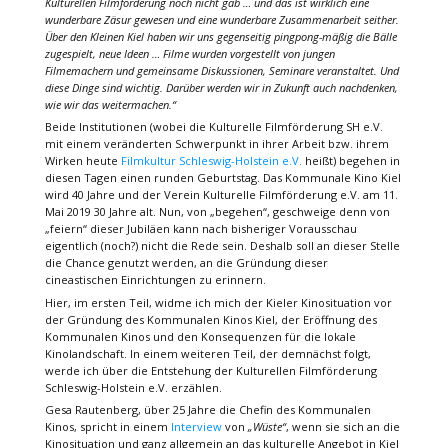
Kulturellen Filmförderung noch nicht gab … und das ist wirklich eine
wunderbare Zäsur gewesen und eine wunderbare Zusammenarbeit seither.
Über den Kleinen Kiel haben wir uns gegenseitig pingpong-mäßig die Bälle
zugespielt, neue Ideen … Filme wurden vorgestellt von jungen
Filmemachern und gemeinsame Diskussionen, Seminare veranstaltet. Und
diese Dinge sind wichtig. Darüber werden wir in Zukunft auch nachdenken,
wie wir das weitermachen.“
Beide Institutionen (wobei die Kulturelle Filmförderung SH e.V.
mit einem veränderten Schwerpunkt in ihrer Arbeit bzw. ihrem
Wirken heute
Filmkultur Schleswig-Holstein e.V.
heißt) begehen in
diesen Tagen einen runden Geburtstag. Das Kommunale Kino Kiel
wird 40 Jahre und der Verein Kulturelle Filmförderung e.V. am 11.
Mai 2019 30 Jahre alt. Nun, von „begehen“, geschweige denn von
„feiern“ dieser Jubiläen kann nach bisheriger Vorausschau
eigentlich (noch?) nicht die Rede sein. Deshalb soll an dieser Stelle
die Chance genutzt werden, an die Gründung dieser
cineastischen Einrichtungen zu erinnern.
Hier, im ersten Teil, widme ich mich der Kieler Kinosituation vor
der Gründung des Kommunalen Kinos Kiel, der Eröffnung des
Kommunalen Kinos und den Konsequenzen für die lokale
Kinolandschaft. In einem weiteren Teil, der demnächst folgt,
werde ich über die Entstehung der Kulturellen Filmförderung
Schleswig-Holstein e.V. erzählen.
Gesa Rautenberg, über 25 Jahre die Chefin des Kommunalen
Kinos, spricht in einem
Interview
von
„Wüste“
, wenn sie sich an die
Kinosituation und ganz allgemein an das kulturelle Angebot in Kiel