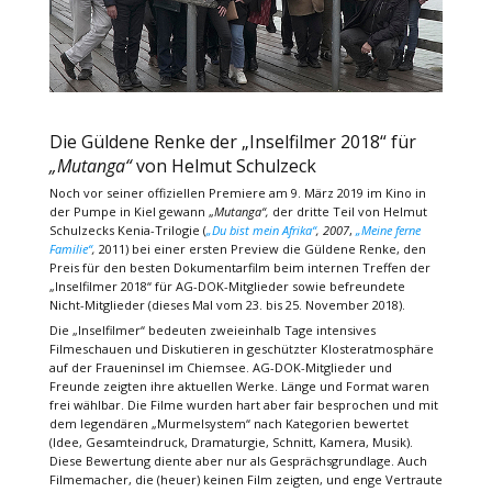
Die Güldene Renke der „Inselfilmer 2018“ für
„Mutanga“
von Helmut Schulzeck
Noch vor seiner offiziellen Premiere am 9. März 2019 im Kino in
der Pumpe in Kiel gewann „
Mutanga“,
der dritte Teil von Helmut
Schulzecks Kenia-Trilogie (
„Du bist mein Afrika“
, 2007
,
„Meine ferne
Familie“
,
2011) bei einer ersten Preview die Güldene Renke, den
Preis für den besten Dokumentarfilm beim internen Treffen der
„Inselfilmer 2018“ für AG-DOK-Mitglieder sowie befreundete
Nicht-Mitglieder (dieses Mal vom 23. bis 25. November 2018).
Die „Inselfilmer“ bedeuten zweieinhalb Tage intensives
Filmeschauen und Diskutieren in geschützter Klosteratmosphäre
auf der Fraueninsel im Chiemsee. AG-DOK-Mitglieder und
Freunde zeigten ihre aktuellen Werke. Länge und Format waren
frei wählbar. Die Filme wurden hart aber fair besprochen und mit
dem legendären „Murmelsystem“ nach Kategorien bewertet
(Idee, Gesamteindruck, Dramaturgie, Schnitt, Kamera, Musik).
Diese Bewertung diente aber nur als Gesprächsgrundlage. Auch
Filmemacher, die (heuer) keinen Film zeigten, und enge Vertraute