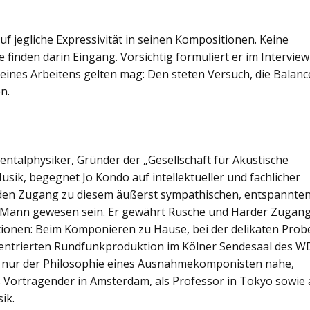
uf jegliche Expressivität in seinen Kompositionen. Keine
finden darin Eingang. Vorsichtig formuliert er im Interview
 seines Arbeitens gelten mag: Den steten Versuch, die Balanc
n.
ntalphysiker, Gründer der „Gesellschaft für Akustische
sik, begegnet Jo Kondo auf intellektueller und fachlicher
 den Zugang zu diesem äußerst sympathischen, entspannten
 Mann gewesen sein. Er gewährt Rusche und Harder Zugan
tionen: Beim Komponieren zu Hause, bei der delikaten Prob
entrierten Rundfunkproduktion im Kölner Sendesaal des W
ht nur der Philosophie eines Ausnahmekomponisten nahe,
s Vortragender in Amsterdam, als Professor in Tokyo sowie 
ik.