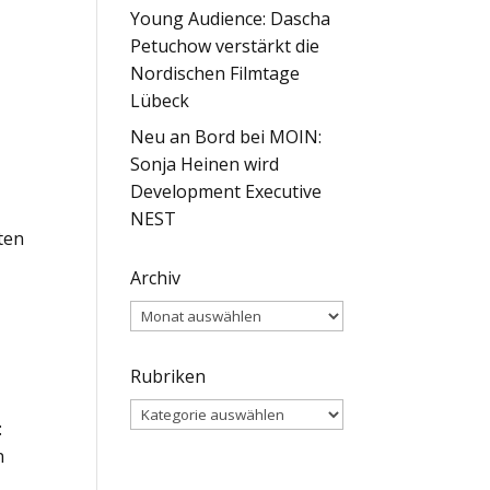
Young Audience: Dascha
Petuchow verstärkt die
Nordischen Filmtage
Lübeck
Neu an Bord bei MOIN:
Sonja Heinen wird
Development Executive
NEST
ten
n
Archiv
Archiv
Rubriken
,
Rubriken
:
n