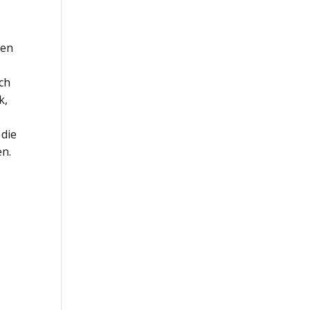
nen
ich
k,
 die
en.