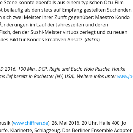
e Szene könnte ebenfalls aus einem typischen Ozu-Film
 beiläufig als den stets auf Empfang gestellten Suchenden.
n sich zwei Meister ihrer Zunft gegenüber: Maestro Kondo
 Ã„nderungen im Lauf der Jahreszeiten und deren
sch, den der Sushi-Meister virtuos zerlegt und zu neuen
es Bild für Kondos kreativen Ansatz. (
dakro
)
D 2016, 100 Min., DCP. Regie und Buch: Viola Rusche, Hauke
ms lief bereits in Rochester (NY, USA). Weitere Infos unter
www.jo
musik (
www.chiffren.de
). 26. Mai 2016, 20 Uhr, Halle 400: Jo
Harfe, Klarinette, Schlagzeug. Das Berliner Ensemble Adapter