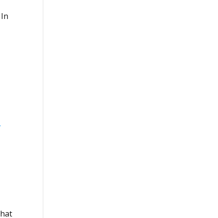
 In
-
 hat