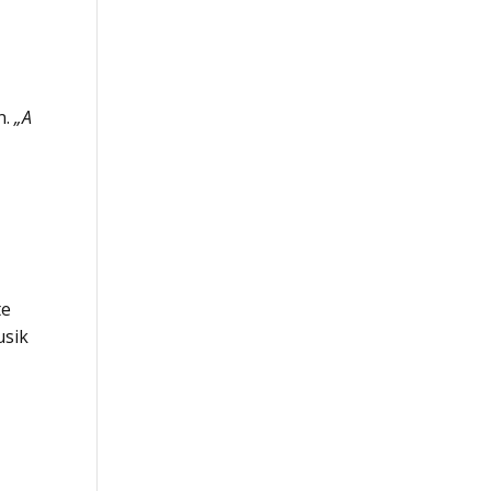
n.
„A
te
usik