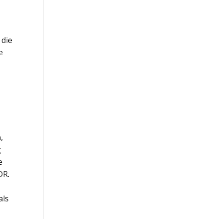
 die
e
,
g
e
DR.
als