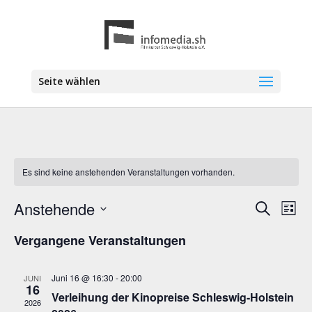
Seite wählen
Es sind keine anstehenden Veranstaltungen vorhanden.
Anstehende
Veranstal
Vera
Suche
Liste
Ansi
Suche
Datum
Navi
Vergangene Veranstaltungen
wählen.
und
Ansichten
Navigatio
Juni 16 @ 16:30
-
20:00
JUNI
16
Verleihung der Kinopreise Schleswig-Holstein
2026