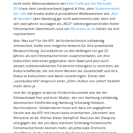
nicht mehr Mitveranstalterin des
Film-Treffs auf der Berlinale
2016
) wie dem Landesverband Jugend & Film, dem
Studentenwerk
der CAU
mit kreativ äußerst produktiven Wettbewerben wie
„Nur
48 Stunden“
(den Hamburg gar nicht wahrnimmt) oder dem sich
seit zwei Jahren sozusagen als „NGO“ selbstorganisierenden Kieler
Filmemacher-Stammtisch rund um
filmszene-sh.de
fühlen sie sich
repräsentiert.
Also: Was tun? Für die KFF, da fördertechnisch vollständig
entmachtet, hieße eine mögliche Antwort für ihre anstehende
Neuausrichtung: Zurückkehren zu den Anfängen vor gut 25
Jahren, als sich FilmemacherInnen zusammentaten, um ihre
kulturellen Interessen gegenüber dem Staat (und jetzt auch
dessen institutionalisierten Fördereinrichtungen) zu vertreten, als
Kulturschaffende, die mit ihren Werken die Gesellschaft und ihre
Diskurse beleuchten und damit voranbringen. Dieser alte
„soziokulturelle“ Anspruch einer „(Film-) Kultur von unten“ besteht
mehr denn je.
Und der ist gegen erstarrte Förderinstrumente wie die der
Filmwerkstatt Kiel und ihrer Mutter, der von Hamburg vollständig
dominierten Filmförderung Hamburg Schleswig-Holstein,
durchzusetzen. Solidarisieren muss sich dazu ein angejahrter
Verein wie die KFF mit neuen basis-orientierten „Vereinen“ wie
filmszene-sh.de. Kleiner Kieler Kampfruf: Raus aus der Diaspora
und gegen die, die uns dazu machen! Schleswig-holsteinische
FilmemacherInnen können mehr, als pittoreske Drehorte
abzufilmen. Auch und gerade in der Diaspora wachsen blühende