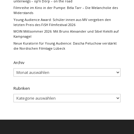
unterwegs – op’n Dörp – on the road
Filmreihe im Kino in der Pumpe: Béla Tarr – Die Melancholie des
Widerstands
Young Audience Award: Schüler:innen aus MV vergeben den
letzten Preis des FiSH Filmfestival 2026
MOIN Mittsommer 2026: Mit Bruno Alexander und Sibel Kekilli auf
Kampnagel
Neue Kuratorin für Young Audience: Dascha Petuchow verstärkt
die Nordischen Filmtage Lübeck
Archiv
Archiv
Rubriken
Rubriken