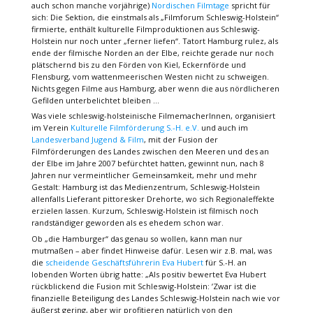
auch schon manche vorjährige)
Nordischen Filmtage
spricht für
sich: Die Sektion, die einstmals als „Filmforum Schleswig-Holstein“
firmierte, enthält kulturelle Filmproduktionen aus Schleswig-
Holstein nur noch unter „ferner liefen“. Tatort Hamburg rulez, als
ende der filmische Norden an der Elbe, reichte gerade nur noch
plätschernd bis zu den Förden von Kiel, Eckernförde und
Flensburg, vom wattenmeerischen Westen nicht zu schweigen.
Nichts gegen Filme aus Hamburg, aber wenn die aus nördlicheren
Gefilden unterbelichtet bleiben …
Was viele schleswig-holsteinische FilmemacherInnen, organisiert
im Verein
Kulturelle Filmförderung S.-H. e.V.
und auch im
Landesverband Jugend & Film
, mit der Fusion der
Filmförderungen des Landes zwischen den Meeren und des an
der Elbe im Jahre 2007 befürchtet hatten, gewinnt nun, nach 8
Jahren nur vermeintlicher Gemeinsamkeit, mehr und mehr
Gestalt: Hamburg ist das Medienzentrum, Schleswig-Holstein
allenfalls Lieferant pittoresker Drehorte, wo sich Regionaleffekte
erzielen lassen. Kurzum, Schleswig-Holstein ist filmisch noch
randständiger geworden als es ehedem schon war.
Ob „die Hamburger“ das genau so wollen, kann man nur
mutmaßen – aber findet Hinweise dafür. Lesen wir z.B. mal, was
die
scheidende Geschäftsführerin Eva Hubert
für S.-H. an
lobenden Worten übrig hatte: „Als positiv bewertet Eva Hubert
rückblickend die Fusion mit Schleswig-Holstein: ’Zwar ist die
finanzielle Beteiligung des Landes Schleswig-Holstein nach wie vor
äußerst gering, aber wir profitieren natürlich von den