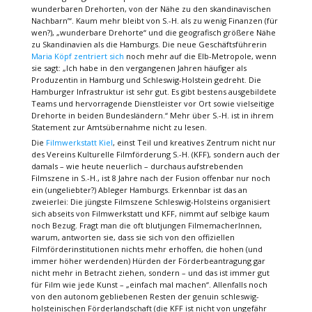
wunderbaren Drehorten, von der Nähe zu den skandinavischen
Nachbarn’“. Kaum mehr bleibt von S.-H. als zu wenig Finanzen (für
wen?), „wunderbare Drehorte“ und die geografisch größere Nähe
zu Skandinavien als die Hamburgs. Die neue Geschäftsführerin
Maria Köpf zentriert sich
noch mehr auf die Elb-Metropole, wenn
sie sagt: „Ich habe in den vergangenen Jahren häufiger als
Produzentin in Hamburg und Schleswig-Holstein gedreht. Die
Hamburger Infrastruktur ist sehr gut. Es gibt bestens ausgebildete
Teams und hervorragende Dienstleister vor Ort sowie vielseitige
Drehorte in beiden Bundesländern.“ Mehr über S.-H. ist in ihrem
Statement zur Amtsübernahme nicht zu lesen.
Die
Filmwerkstatt Kiel
, einst Teil und kreatives Zentrum nicht nur
des Vereins Kulturelle Filmförderung S.-H. (KFF), sondern auch der
damals – wie heute neuerlich – durchaus aufstrebenden
Filmszene in S.-H., ist 8 Jahre nach der Fusion offenbar nur noch
ein (ungeliebter?) Ableger Hamburgs. Erkennbar ist das an
zweierlei: Die jüngste Filmszene Schleswig-Holsteins organisiert
sich abseits von Filmwerkstatt und KFF, nimmt auf selbige kaum
noch Bezug. Fragt man die oft blutjungen FilmemacherInnen,
warum, antworten sie, dass sie sich von den offiziellen
Filmförderinstitutionen nichts mehr erhoffen, die hohen (und
immer höher werdenden) Hürden der Förderbeantragung gar
nicht mehr in Betracht ziehen, sondern – und das ist immer gut
für Film wie jede Kunst – „einfach mal machen“. Allenfalls noch
von den autonom gebliebenen Resten der genuin schleswig-
holsteinischen Förderlandschaft (die KFF ist nicht von ungefähr