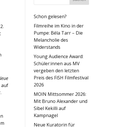
Schon gelesen?
Filmreihe im Kino in der
2.
Pumpe: Béla Tarr – Die
t
Melancholie des
Widerstands
m
Young Audience Award:
Schüler:innen aus MV
vergeben den letzten
Preis des FiSH Filmfestival
Neue
2026
 auf
.
MOIN Mittsommer 2026:
Mit Bruno Alexander und
Sibel Kekilli auf
Kampnagel
in
em
Neue Kuratorin für