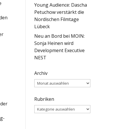
e
Young Audience: Dascha
Petuchow verstärkt die
 den
Nordischen Filmtage
Lübeck
er
Neu an Bord bei MOIN:
Sonja Heinen wird
Development Executive
NEST
Archiv
Archiv
r
Rubriken
 der
Rubriken
ig-