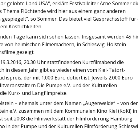
ar gelobte Land USA“, erklärt Festivalleiter Arne Sommer di
as Thema Flüchtende wird hier aus einem ganz anderen
 gespiegelt“, so Sommer. Das bietet viel Gesprächsstoff für
em Köstlichkeiten.
nden Tage kann sich sehen lassen. Insgesamt werden 45 hi
te von heimischen Filmemachern, in Schleswig-Holstein
sfilme gezeigt.
 19.3.2016, 20.30 Uhr stattfindenden Kurzfilmabend die
ch in diesem Jahr gibt es wieder einen vom Kiel-Tatort-
spreis, der mit 1.000 Euro dotiert ist. Jeweils 2.000 Euro
tveranstaltern Die Pumpe e.V. und der Kulturellen
 die Kurz- und Langfilmpreise.
Holstein – ehemals unter dem Namen „Augenweide“ – von de
tein e.V. zusammen mit dem Kommunalen Kino Kiel (KoKi) in
ist seit 2008 die Filmwerkstatt der Filmförderung Hamburg
o in der Pumpe und der Kulturellen Filmförderung Schlesw