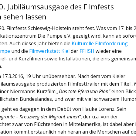
0. Jubiläumsausgabe des Filmfests
h sehen lassen
0. Filmfests Schleswig-Holstein steht fest. Was vom 17. bis 2
kationszentrum Die Pumpe e.V. gezeigt wird, kann ab sofor
n. Auch dieses Jahr bieten die
Kulturelle Filmförderung
Pumpe
und die
Filmwerkstatt Kiel
der
FFHSH
wieder eine
iel- und Kurzfilmen sowie Installationen, die eins gemeinsa
.
m 17.3.2016, 19 Uhr unübersehbar. Nach dem vom Kieler
biläumsausgabe produzierten Filmfesttrailer mit dem Titel
„
Rainer Niermanns Kurzfilm
„Das tote Pferd von Plön“
einen Blick
lichsten Bundeslandes, und zwar mit viel schwarzem Humor
 geht es dagegen in dem Debüt von Hauke Lorenz. Sein
igrante – Kreuzweg der Migrant_innen“
, der u.a. von der
chtet zwar von Flüchtenden in Mittelamerika, ist dabei aber 
tation kommt erstaunlich nah heran an die Menschen auf d