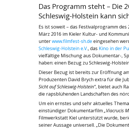
Das Programm steht – Die 2
Schleswig-Holstein kann sic
Es ist soweit – das Festivalprogramm des 2
März 2016 im Kieler Kultur- und Kommuni
unter
www.filmfest-sh.de
eingesehen werde
Schleswig-Holstein e.V.
, das
Kino in der 
vielfältige Mischung aus Dokumentar-, Sp
haben: einen Bezug zu Schleswig-Holstein
Dieser Bezug ist bereits zur Eröffnung a
Produzenten David Brych extra für die Ju
Sicht auf Schleswig-Holstein“
, bietet auch 
die rapsblühenden Landschaften des nörd
Um ein ernstes und sehr aktuelles Thema
einstündiger Dokumentarfilm
„Viacrucis M
Filmwerkstatt Kiel unterstützt wurde, beri
seiner Aussage universell. „Die Dokumen