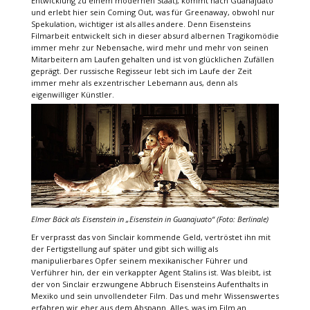
Entwicklung zu einem modernen Staat), kommt nach Guanajuato
und erlebt hier sein Coming Out, was für Greenaway, obwohl nur
Spekulation, wichtiger ist als alles andere. Denn Eisensteins
Filmarbeit entwickelt sich in dieser absurd albernen Tragikomödie
immer mehr zur Nebensache, wird mehr und mehr von seinen
Mitarbeitern am Laufen gehalten und ist von glücklichen Zufällen
geprägt. Der russische Regisseur lebt sich im Laufe der Zeit
immer mehr als exzentrischer Lebemann aus, denn als
eigenwilliger Künstler.
Elmer Bäck als Eisenstein in
„Eisenstein in Guanajuato“
(Foto: Berlinale)
Er verprasst das von Sinclair kommende Geld, vertröstet ihn mit
der Fertigstellung auf später und gibt sich willig als
manipulierbares Opfer seinem mexikanischer Führer und
Verführer hin, der ein verkappter Agent Stalins ist. Was bleibt, ist
der von Sinclair erzwungene Abbruch Eisensteins Aufenthalts in
Mexiko und sein unvollendeter Film. Das und mehr Wissenswertes
erfahren wir eher aus dem Abspann. Alles, was im Film an