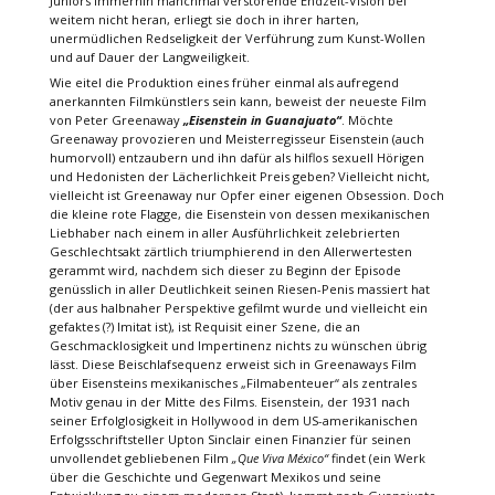
Juniors immerhin manchmal verstörende Endzeit-Vision bei
weitem nicht heran, erliegt sie doch in ihrer harten,
unermüdlichen Redseligkeit der Verführung zum Kunst-Wollen
und auf Dauer der Langweiligkeit.
Wie eitel die Produktion eines früher einmal als aufregend
anerkannten Filmkünstlers sein kann, beweist der neueste Film
von Peter Greenaway
„Eisenstein in Guanajuato“
. Möchte
Greenaway provozieren und Meisterregisseur Eisenstein (auch
humorvoll) entzaubern und ihn dafür als hilflos sexuell Hörigen
und Hedonisten der Lächerlichkeit Preis geben? Vielleicht nicht,
vielleicht ist Greenaway nur Opfer einer eigenen Obsession. Doch
die kleine rote Flagge, die Eisenstein von dessen mexikanischen
Liebhaber nach einem in aller Ausführlichkeit zelebrierten
Geschlechtsakt zärtlich triumphierend in den Allerwertesten
gerammt wird, nachdem sich dieser zu Beginn der Episode
genüsslich in aller Deutlichkeit seinen Riesen-Penis massiert hat
(der aus halbnaher Perspektive gefilmt wurde und vielleicht ein
gefaktes (?) Imitat ist), ist Requisit einer Szene, die an
Geschmacklosigkeit und Impertinenz nichts zu wünschen übrig
lässt. Diese Beischlafsequenz erweist sich in Greenaways Film
über Eisensteins mexikanisches „Filmabenteuer“ als zentrales
Motiv genau in der Mitte des Films. Eisenstein, der 1931 nach
seiner Erfolglosigkeit in Hollywood in dem US-amerikanischen
Erfolgsschriftsteller Upton Sinclair einen Finanzier für seinen
unvollendet gebliebenen Film
„Que Viva México“
findet (ein Werk
über die Geschichte und Gegenwart Mexikos und seine