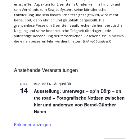
ernsthaften Aspekten für Eisensteins Umdenken im Hinblick auf
sein Verhältnis zum Sowjet-System, seine künstlerische
Entwicklung und sein finales Scheitern gezeigt wird, wird mehr
behauptet, denn ehrlich und glaubhaft dargestellt. Die
grenzenlose Posse um Eisensteins aufbrechende homoerotische
Neigung und seine hedonistische Trägheit überlagert jede
aufrichtige Behandlung der tatsächlichen Geschehnisse in Mexiko,
die einen besseren Film verdient hätten. (
Helmut Schulzeck
)
Anstehende Veranstaltungen
August 14
-
August 30
AUG.
14
Ausstellung: unterwegs – op’n Dörp – on
the road – Fotografische Notizen zwischen
hier und anderswo von Bernd-Günther
Nahm
Kalender anzeigen