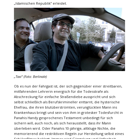
„Islamischen Republik“ erleidet.
„Taxi“
(Foto: Berlinale)
Ob es nun der Fahrgast ist, der sich gegenüber einer streitbaren,
mitfahrenden Lehrerin energisch für die Todesstrafe als
Abschreckung für einfache Straßendiebe ausspricht und sich
selbst schließlich als Berufskrimineller enttarnt, die hysterische
Ehefrau, die ihren blutüberströmten, verunglückten Mann ins
Krankenhaus bringt und sein von ihm in grotesker Todesfurcht in
Panahis Handy gesprochenes Testament unbedingt für sich
sichern will, auch noch, als sich herausstellt, dass ihr Mann
überleben wird. Oder Panahis 10-jährige, altkluge Nichte, die
memorierend die restriktiven Regeln zur Herstellung selbst eines
Schülerfilmes beklagt. Immer wird Gängelung und Unfreiheit