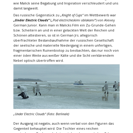
wie Malick seine Begabung und Inspiration verschleudert und uns
damit langweilt.
Das russische Gegenstück zu
„Knight of Cups“
im Wettbewerb war
„Under Electric Clouds“
(
„Pod electricheskimi oblakami“
) von Alexey
German Junior. Kann man in Malicks Film ein Zu-Grunde-Gehen
bzw. Scheitern an und in einer gelackten Welt der Reichen und
Schönen attestieren, so ist in German Jrs. allegorisch
überfrachteter Bestandsaufnahme der russischen Gesellschaft
der seelische und materielle Niedergang in einem unfertigen,
fragmentarischen Ruinenbiotop zu beobachten, das nur noch von
einer öden Weite aus weißer Kälte und die Sicht verklärendem
Nebel optisch übertroffen wird.
„Under Electric Clouds“
(Foto: Berlinale)
Der Ausgang ist negativ, auch wenn verbal von den Figuren das
Gegenteil behauptet wird. Die Tochter eines reichen