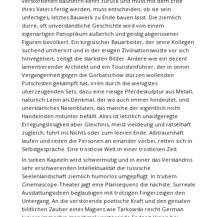
verstorbenen Bauherrn kehrt zurück und muss mit dem Erbe
ihres Vaters fertig werden, muss entscheiden, ob sie sein
unfertiges, letztes Bauwerk zu Ende bauen lässt. Die ziemlich
dürre, oft unverständliche Geschichte wird von einem
eigenartigen Panoptikum äußerlich und geistig abgerissener
Figuren bevölkert. Ein kirgisischer Bauarbeiter, der seine Kollegen
suchend umherirrt und in der eisigen Zivilisationswüste vor sich
hinvegetiert, zeitigt die stärksten Bilder. Andere wie ein dezent
lamentierender Architekt und ein Touristenführer, der in seiner
Vergangenheit gegen die Gorbatschow stürzen wollenden
Putschisten gekämpft hat, irren durch die wenigstes
überzeugenden Sets; dazu eine riesige Pferdeskulptur aus Metall,
natürlich Lenin als Denkmal, der wo auch immer hindeutet, und
unerklärliches Nasenbluten, das manche der eigentlich nicht
Handelnden mitunter befällt. Alles ist letztlich unaufgeregte
Erregungslosigkeit aber Gleichnis, meist vieldeutig und rätselhaft
zugleich, führt ins Nichts oder zum leeren Ende. Albtraumhaft
laufen und reden die Personen an einander vorbei, retten sich in
Selbstgespräche. Eine trostlose Welt in einer trostlosen Zeit.
In sieben Kapiteln wird schwermütig und in einer das Verständnis
sehr erschwerenden Intellektualität die russische
Seelenlandschaft ziemlich humorlos umgepflügt. In trübem
Cinemascope-Theater jagt eine Plansequenz die nächste. Surreale
Ausstattungsideen beglaubigen mit trotzigen Fingerzeigen den
Untergang. An die verstörende poetische Kraft und den genialen
bildlichen Zauber eines Magiers wie Tarkowski reicht German