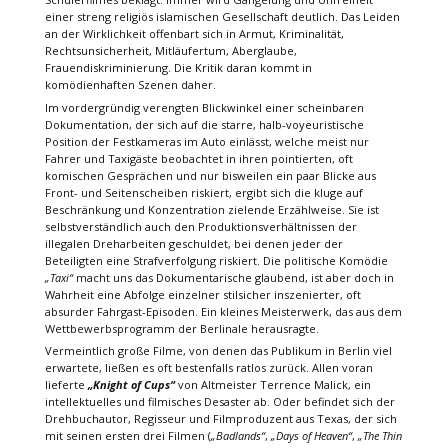
einer streng religiös islamischen Gesellschaft deutlich. Das Leiden
an der Wirklichkeit offenbart sich in Armut, Kriminalität,
Rechtsunsicherheit, Mitläufertum, Aberglaube,
Frauendiskriminierung. Die Kritik daran kommt in
komödienhaften Szenen daher.
Im vordergründig verengten Blickwinkel einer scheinbaren
Dokumentation, der sich auf die starre, halb-voyeuristische
Position der Festkameras im Auto einlässt, welche meist nur
Fahrer und Taxigäste beobachtet in ihren pointierten, oft
komischen Gesprächen und nur bisweilen ein paar Blicke aus
Front- und Seitenscheiben riskiert, ergibt sich die kluge auf
Beschränkung und Konzentration zielende Erzählweise. Sie ist
selbstverständlich auch den Produktionsverhältnissen der
illegalen Dreharbeiten geschuldet, bei denen jeder der
Beteiligten eine Strafverfolgung riskiert. Die politische Komödie
„Taxi“
macht uns das Dokumentarische glaubend, ist aber doch in
Wahrheit eine Abfolge einzelner stilsicher inszenierter, oft
absurder Fahrgast-Episoden. Ein kleines Meisterwerk, das aus dem
Wettbewerbsprogramm der Berlinale herausragte.
Vermeintlich große Filme, von denen das Publikum in Berlin viel
erwartete, ließen es oft bestenfalls ratlos zurück. Allen voran
lieferte
„Knight of Cups“
von Altmeister Terrence Malick, ein
intellektuelles und filmisches Desaster ab. Oder befindet sich der
Drehbuchautor, Regisseur und Filmproduzent aus Texas, der sich
mit seinen ersten drei Filmen (
„Badlands“
,
„Days of Heaven“
,
„The Thin