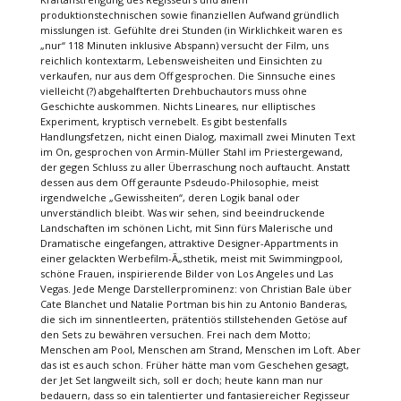
produktionstechnischen sowie finanziellen Aufwand gründlich
misslungen ist. Gefühlte drei Stunden (in Wirklichkeit waren es
„nur“ 118 Minuten inklusive Abspann) versucht der Film, uns
reichlich kontextarm, Lebensweisheiten und Einsichten zu
verkaufen, nur aus dem Off gesprochen. Die Sinnsuche eines
vielleicht (?) abgehalfterten Drehbuchautors muss ohne
Geschichte auskommen. Nichts Lineares, nur elliptisches
Experiment, kryptisch vernebelt. Es gibt bestenfalls
Handlungsfetzen, nicht einen Dialog, maximall zwei Minuten Text
im On, gesprochen von Armin-Müller Stahl im Priestergewand,
der gegen Schluss zu aller Überraschung noch auftaucht. Anstatt
dessen aus dem Off geraunte Psdeudo-Philosophie, meist
irgendwelche „Gewissheiten“, deren Logik banal oder
unverständlich bleibt. Was wir sehen, sind beeindruckende
Landschaften im schönen Licht, mit Sinn fürs Malerische und
Dramatische eingefangen, attraktive Designer-Appartments in
einer gelackten Werbefilm-Ã„sthetik, meist mit Swimmingpool,
schöne Frauen, inspirierende Bilder von Los Angeles und Las
Vegas. Jede Menge Darstellerprominenz: von Christian Bale über
Cate Blanchet und Natalie Portman bis hin zu Antonio Banderas,
die sich im sinnentleerten, prätentiös stillstehenden Getöse auf
den Sets zu bewähren versuchen. Frei nach dem Motto;
Menschen am Pool, Menschen am Strand, Menschen im Loft. Aber
das ist es auch schon. Früher hätte man vom Geschehen gesagt,
der Jet Set langweilt sich, soll er doch; heute kann man nur
bedauern, dass so ein talentierter und fantasiereicher Regisseur