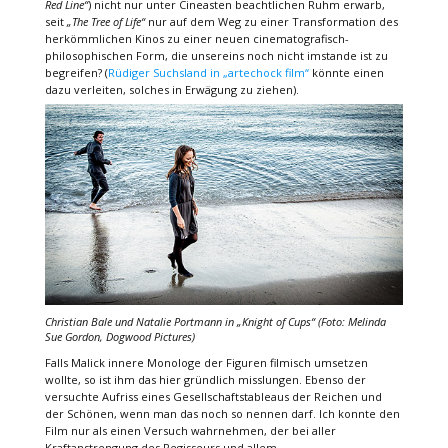
Red Line“
) nicht nur unter Cineasten beachtlichen Ruhm erwarb,
seit
„The Tree of Life“
nur auf dem Weg zu einer Transformation des
herkömmlichen Kinos zu einer neuen cinematografisch-
philosophischen Form, die unsereins noch nicht imstande ist zu
begreifen? (
Rüdiger Suchsland in „artechock film“
könnte einen
dazu verleiten, solches in Erwägung zu ziehen).
Christian Bale und Natalie Portmann in
„Knight of Cups“
(Foto: Melinda
Sue Gordon, Dogwood Pictures)
Falls Malick innere Monologe der Figuren filmisch umsetzen
wollte, so ist ihm das hier gründlich misslungen. Ebenso der
versuchte Aufriss eines Gesellschaftstableaus der Reichen und
der Schönen, wenn man das noch so nennen darf. Ich konnte den
Film nur als einen Versuch wahrnehmen, der bei aller
Kraftanstrengung des Regisseurs und allem