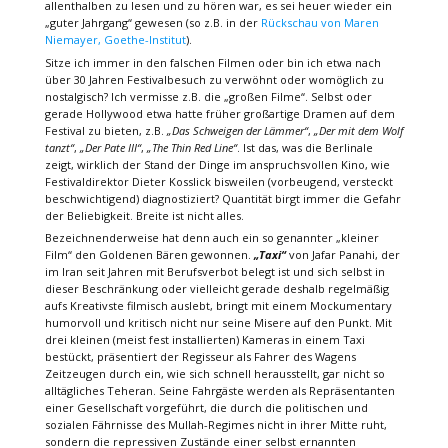
allenthalben zu lesen und zu hören war, es sei heuer wieder ein
„guter Jahrgang“ gewesen (so z.B. in der
Rückschau von Maren
Niemayer, Goethe-Institut
).
Sitze ich immer in den falschen Filmen oder bin ich etwa nach
über 30 Jahren Festivalbesuch zu verwöhnt oder womöglich zu
nostalgisch? Ich vermisse z.B. die „großen Filme“. Selbst oder
gerade Hollywood etwa hatte früher großartige Dramen auf dem
Festival zu bieten, z.B.
„Das Schweigen der Lämmer“
,
„Der mit dem Wolf
tanzt“
,
„Der Pate III“
,
„The Thin Red Line“
. Ist das, was die Berlinale
zeigt, wirklich der Stand der Dinge im anspruchsvollen Kino, wie
Festivaldirektor Dieter Kosslick bisweilen (vorbeugend, versteckt
beschwichtigend) diagnostiziert? Quantität birgt immer die Gefahr
der Beliebigkeit. Breite ist nicht alles.
Bezeichnenderweise hat denn auch ein so genannter „kleiner
Film“ den Goldenen Bären gewonnen.
„Taxi“
von Jafar Panahi, der
im Iran seit Jahren mit Berufsverbot belegt ist und sich selbst in
dieser Beschränkung oder vielleicht gerade deshalb regelmäßig
aufs Kreativste filmisch auslebt, bringt mit einem Mockumentary
humorvoll und kritisch nicht nur seine Misere auf den Punkt. Mit
drei kleinen (meist fest installierten) Kameras in einem Taxi
bestückt, präsentiert der Regisseur als Fahrer des Wagens
Zeitzeugen durch ein, wie sich schnell herausstellt, gar nicht so
alltägliches Teheran. Seine Fahrgäste werden als Repräsentanten
einer Gesellschaft vorgeführt, die durch die politischen und
sozialen Fährnisse des Mullah-Regimes nicht in ihrer Mitte ruht,
sondern die repressiven Zustände einer selbst ernannten