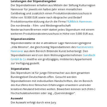
Leistungen der Stipendiengeber
Die StipendiatInnen erhalten aus Mitteln der Stiftung Kulturregion
Hannover für jeweils ein halbes Jahr einen monatlichen
Geldbetrag und zusätzlich einen Produktionskostenzuschuss in
Höhe von 10.000 EUR sowie nach Absprache und Bedarf
Produktionsunterstützung durch die Firma
FILMblick Hannover
.
Die nordmedia – Film- und Mediengesellschaft
Niedersachsen/Bremen mbH stattet jedes Stipendium mit einem
weiteren Produktionskostenzuschuss in Höhe von 5.000 EUR aus.
Stipendienstätte
Stipendienstätte ist die in attraktiver Lage Hannovers gelegene
„Villa Minimo“, die gleichzeitig StipendiatInnen des
Kunstvereins
Hannover
aus dem Bereich Bildende Kunst beherbergt. Den
StipendiatInnen wird von dem Wohnungsunternehmen
Gundlach
GmbH & Co
mietfrei ein großzügiges, möbliertes Appartement
zur Verfügung gestellt.
Stipendiaten
Das Stipendium ist für junge Filmemacher aus dem gesamten
Bundesgebiet Deutschlands offen. Gesucht werden
StipendiatInnen mit individuellen Handschriften, die im Bereich
des Kurzfilms ihre filmischen Erfahrungen erweitern und/oder
kreatives Neuland betreten wollen. Bewerben können sich (Film-)
Hochschulabsolventen oder sog. „Quereinsteiger“.
Auswahl
Die Auswahl erfolgt durch eine Jury.