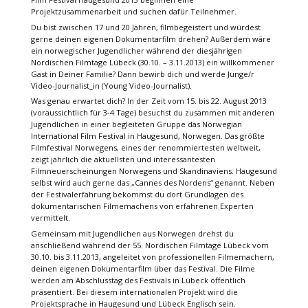
Projektzusammenarbeit und suchen dafür Teilnehmer.
Du bist zwischen 17 und 20 Jahren, filmbegeistert und würdest
gerne deinen eigenen Dokumentarfilm drehen? Außerdem wäre
ein norwegischer Jugendlicher während der diesjährigen
Nordischen Filmtage Lübeck (30.10. – 3.11.2013) ein willkommener
Gast in Deiner Familie? Dann bewirb dich und werde Junge/r
Video-Journalist_in (Young Video-Journalist).
Was genau erwartet dich? In der Zeit vom 15. bis 22. August 2013
(voraussichtlich für 3-4 Tage) besuchst du zusammen mit anderen
Jugendlichen in einer begleiteten Gruppe das Norwegian
International Film Festival in Haugesund, Norwegen. Das größte
Filmfestival Norwegens, eines der renommiertesten weltweit,
zeigt jährlich die aktuellsten und interessantesten
Filmneuerscheinungen Norwegens und Skandinaviens. Haugesund
selbst wird auch gerne das „Cannes des Nordens“ genannt. Neben
der Festivalerfahrung bekommst du dort Grundlagen des
dokumentarischen Filmemachens von erfahrenen Experten
vermittelt.
Gemeinsam mit Jugendlichen aus Norwegen drehst du
anschließend während der 55. Nordischen Filmtage Lübeck vom
30.10. bis 3.11.2013, angeleitet von professionellen Filmemachern,
deinen eigenen Dokumentarfilm über das Festival. Die Filme
werden am Abschlusstag des Festivals in Lübeck öffentlich
präsentiert. Bei diesem internationalen Projekt wird die
Projektsprache in Haugesund und Lübeck Englisch sein.