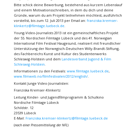
Bitte schick deine Bewerbung, bestehend aus kurzem Lebenslauf
und einem Motivationsschreiben, in dem du dich und deine
Gründe, warum du am Projekt teilnehmen möchtest, ausführlich
vorstellst, bis zum 12. Juli 2013 per Email an:
franziska.kremser-
klinkertz@filmtage.luebeck.de
.
Young-Video-Journalists 2013 ist ein gemeinschaftliches Projekt
der 55. Nordischen Filmtage Lübeck und des 41. Norwegian
International Film Festival Haugesund, realisiert mit freundlicher
Unterstützung der Norwegisch-Deutschen Willy-Brandt-Stiftung,
des Fachbereichs Kunst und Kultur des Studentenwerks
Schleswig-Holstein und dem
Landesverband Jugend & Film
Schleswig-Holstein
.
Informationen zu den Festivals:
www.filmtage.luebeck.de
,
www.filmweb.no/filmfestivalen/2012/english/
.
Kontakt Junge Video-Journalisten:
Franziska Kremser-Klinkertz
Leitung Kinder- und Jugendfilmprogramm & Schulkino
Nordische Filmtage Lübeck
Schildstr. 12
23539 Lübeck
E-Mail:
Franziska.kremser-klinkertz@filmtage.luebeck.de
(
nach einer Pressemitteilung der NFL
)