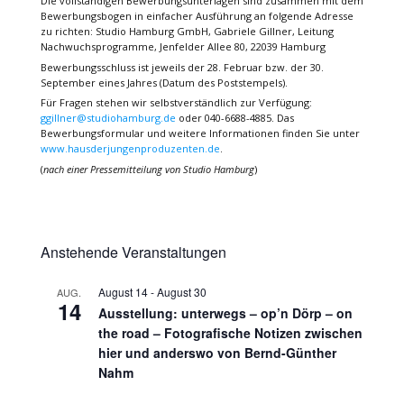
Die vollständigen Bewerbungsunterlagen sind zusammen mit dem
Bewerbungsbogen in einfacher Ausführung an folgende Adresse
zu richten: Studio Hamburg GmbH, Gabriele Gillner, Leitung
Nachwuchsprogramme, Jenfelder Allee 80, 22039 Hamburg
Bewerbungsschluss ist jeweils der 28. Februar bzw. der 30.
September eines Jahres (Datum des Poststempels).
Für Fragen stehen wir selbstverständlich zur Verfügung:
ggillner@studiohamburg.de
oder 040-6688-4885. Das
Bewerbungsformular und weitere Informationen finden Sie unter
www.hausderjungenproduzenten.de
.
(
nach einer Pressemitteilung von Studio Hamburg
)
Anstehende Veranstaltungen
August 14
-
August 30
AUG.
14
Ausstellung: unterwegs – op’n Dörp – on
the road – Fotografische Notizen zwischen
hier und anderswo von Bernd-Günther
Nahm