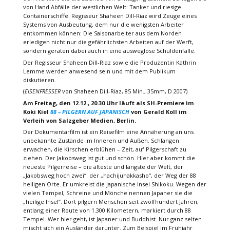
von Hand Abfälle der westlichen Welt: Tanker und riesige
Containerschiffe. Regisseur Shaheen Dill-Riaz wird Zeuge eines
Systems von Ausbeutung, dem nur die wenigsten Arbeiter
entkommen können: Die Saisonarbeiter aus dem Norden
erledigen nicht nur die gefährlichsten Arbeiten auf der Werft,
sondern geraten dabei auch in eine ausweglose Schuldenfalle.
Der Regisseur Shaheen Dill-Riaz sowie die Produzentin Kathrin
Lemme werden anwesend sein und mit dem Publikum
diskutieren.
(
EISENFRESSER
von Shaheen Dill-Riaz, 85 Min., 35mm, D 2007)
Am Freitag, den 12.12., 20.30 Uhr läuft als SH-Premiere im
Koki Kiel
88 – PILGERN AUF JAPANISCH
von Gerald Koll im
Verleih von Salzgeber Medien, Berlin.
Der Dokumentarfilm ist ein Reisefilm eine Annäherung an uns
unbekannte Zustände im Inneren und Außen. Schlangen
erwachen, die Kirschen erblühen – Zeit, auf Pilgerschaft zu
ziehen. Der Jakobsweg ist gut und schön. Hier aber kommt die
neueste Pilgerreise – die älteste und längste der Welt, der
„Jakobsweg hoch zwei“: der „hachijuhakkasho“, der Weg der 88
heiligen Orte. Er umkreist die japanische Insel Shikoku. Wegen der
vielen Tempel, Schreine und Mönche nennen Japaner sie die
„heilige Insel“. Dort pilgern Menschen seit zwölfhundert Jahren,
entlang einer Route von 1.300 Kilometern, markiert durch 88
Tempel. Wer hier geht, ist Japaner und Buddhist. Nur ganz selten
mischt sich ein Ausländer darunter. Zum Beispiel im Frühjahr