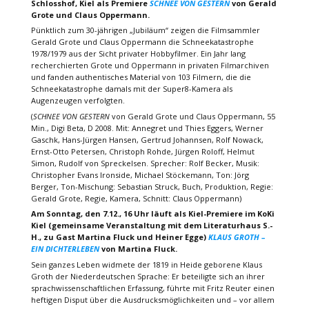
Schlosshof, Kiel als Premiere
SCHNEE VON GESTERN
von Gerald
Grote und Claus Oppermann.
Pünktlich zum 30-jährigen „Jubiläum“ zeigen die Filmsammler
Gerald Grote und Claus Oppermann die Schneekatastrophe
1978/1979 aus der Sicht privater Hobbyfilmer. Ein Jahr lang
recherchierten Grote und Oppermann in privaten Filmarchiven
und fanden authentisches Material von 103 Filmern, die die
Schneekatastrophe damals mit der Super8-Kamera als
Augenzeugen verfolgten.
(
SCHNEE VON GESTERN
von Gerald Grote und Claus Oppermann, 55
Min., Digi Beta, D 2008. Mit: Annegret und Thies Eggers, Werner
Gaschk, Hans-Jürgen Hansen, Gertrud Johannsen, Rolf Nowack,
Ernst-Otto Petersen, Christoph Rohde, Jürgen Roloff, Helmut
Simon, Rudolf von Spreckelsen. Sprecher: Rolf Becker, Musik:
Christopher Evans Ironside, Michael Stöckemann, Ton: Jörg
Berger, Ton-Mischung: Sebastian Struck, Buch, Produktion, Regie:
Gerald Grote, Regie, Kamera, Schnitt: Claus Oppermann)
Am Sonntag, den 7.12., 16 Uhr läuft als Kiel-Premiere im KoKi
Kiel (gemeinsame Veranstaltung mit dem Literaturhaus S.-
H., zu Gast Martina Fluck und Heiner Egge)
KLAUS GROTH –
EIN DICHTERLEBEN
von Martina Fluck.
Sein ganzes Leben widmete der 1819 in Heide geborene Klaus
Groth der Niederdeutschen Sprache: Er beteiligte sich an ihrer
sprachwissenschaftlichen Erfassung, führte mit Fritz Reuter einen
heftigen Disput über die Ausdrucksmöglichkeiten und – vor allem