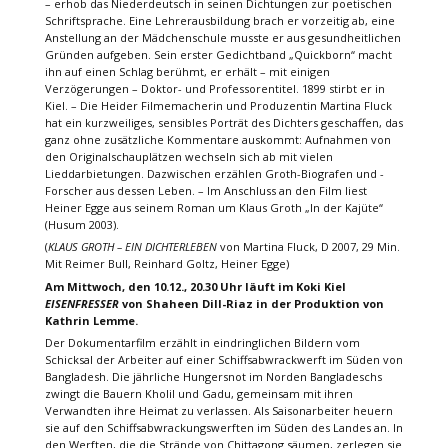
– erhob das Niederdeutsch in seinen Dichtungen zur poetischen
Schriftsprache. Eine Lehrerausbildung brach er vorzeitig ab, eine
Anstellung an der Mädchenschule musste er aus gesundheitlichen
Gründen aufgeben. Sein erster Gedichtband „Quickborn“ macht
ihn auf einen Schlag berühmt, er erhält – mit einigen
Verzögerungen – Doktor- und Professorentitel. 1899 stirbt er in
Kiel. – Die Heider Filmemacherin und Produzentin Martina Fluck
hat ein kurzweiliges, sensibles Porträt des Dichters geschaffen, das
ganz ohne zusätzliche Kommentare auskommt: Aufnahmen von
den Originalschauplätzen wechseln sich ab mit vielen
Lieddarbietungen. Dazwischen erzählen Groth-Biografen und -
Forscher aus dessen Leben. – Im Anschluss an den Film liest
Heiner Egge aus seinem Roman um Klaus Groth „In der Kajüte“
(Husum 2003).
(
KLAUS GROTH – EIN DICHTERLEBEN
von Martina Fluck, D 2007, 29 Min.
Mit Reimer Bull, Reinhard Goltz, Heiner Egge)
Am Mittwoch, den 10.12., 20.30 Uhr läuft im Koki Kiel
EISENFRESSER
von Shaheen Dill-Riaz in der Produktion von
Kathrin Lemme.
Der Dokumentarfilm erzählt in eindringlichen Bildern vom
Schicksal der Arbeiter auf einer Schiffsabwrackwerft im Süden von
Bangladesh. Die jährliche Hungersnot im Norden Bangladeschs
zwingt die Bauern Kholil und Gadu, gemeinsam mit ihren
Verwandten ihre Heimat zu verlassen. Als Saisonarbeiter heuern
sie auf den Schiffsabwrackungswerften im Süden des Landes an. In
den Werften, die die Strände von Chittagong säumen, zerlegen sie