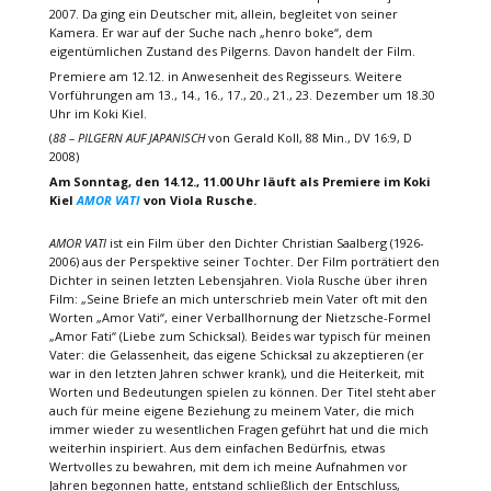
2007. Da ging ein Deutscher mit, allein, begleitet von seiner
Kamera. Er war auf der Suche nach „henro boke“, dem
eigentümlichen Zustand des Pilgerns. Davon handelt der Film.
Premiere am 12.12. in Anwesenheit des Regisseurs. Weitere
Vorführungen am 13., 14., 16., 17., 20., 21., 23. Dezember um 18.30
Uhr im Koki Kiel.
(
88 – PILGERN AUF JAPANISCH
von Gerald Koll, 88 Min., DV 16:9, D
2008)
Am Sonntag, den 14.12., 11.00 Uhr läuft als Premiere im Koki
Kiel
AMOR VATI
von Viola Rusche.
AMOR VATI
ist ein Film über den Dichter Christian Saalberg (1926-
2006) aus der Perspektive seiner Tochter. Der Film porträtiert den
Dichter in seinen letzten Lebensjahren. Viola Rusche über ihren
Film: „Seine Briefe an mich unterschrieb mein Vater oft mit den
Worten „Amor Vati“, einer Verballhornung der Nietzsche-Formel
„Amor Fati“ (Liebe zum Schicksal). Beides war typisch für meinen
Vater: die Gelassenheit, das eigene Schicksal zu akzeptieren (er
war in den letzten Jahren schwer krank), und die Heiterkeit, mit
Worten und Bedeutungen spielen zu können. Der Titel steht aber
auch für meine eigene Beziehung zu meinem Vater, die mich
immer wieder zu wesentlichen Fragen geführt hat und die mich
weiterhin inspiriert. Aus dem einfachen Bedürfnis, etwas
Wertvolles zu bewahren, mit dem ich meine Aufnahmen vor
Jahren begonnen hatte, entstand schließlich der Entschluss,