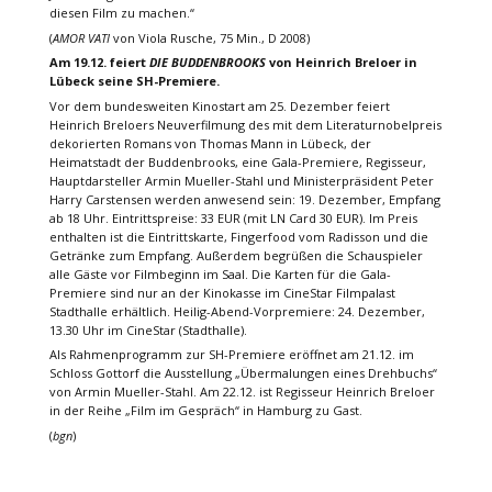
diesen Film zu machen.“
(
AMOR VATI
von Viola Rusche, 75 Min., D 2008)
Am 19.12. feiert
DIE BUDDENBROOKS
von Heinrich Breloer in
Lübeck seine SH-Premiere.
Vor dem bundesweiten Kinostart am 25. Dezember feiert
Heinrich Breloers Neuverfilmung des mit dem Literaturnobelpreis
dekorierten Romans von Thomas Mann in Lübeck, der
Heimatstadt der Buddenbrooks, eine Gala-Premiere, Regisseur,
Hauptdarsteller Armin Mueller-Stahl und Ministerpräsident Peter
Harry Carstensen werden anwesend sein: 19. Dezember, Empfang
ab 18 Uhr. Eintrittspreise: 33 EUR (mit LN Card 30 EUR). Im Preis
enthalten ist die Eintrittskarte, Fingerfood vom Radisson und die
Getränke zum Empfang. Außerdem begrüßen die Schauspieler
alle Gäste vor Filmbeginn im Saal. Die Karten für die Gala-
Premiere sind nur an der Kinokasse im CineStar Filmpalast
Stadthalle erhältlich. Heilig-Abend-Vorpremiere: 24. Dezember,
13.30 Uhr im CineStar (Stadthalle).
Als Rahmenprogramm zur SH-Premiere eröffnet am 21.12. im
Schloss Gottorf die Ausstellung „Übermalungen eines Drehbuchs“
von Armin Mueller-Stahl. Am 22.12. ist Regisseur Heinrich Breloer
in der Reihe „Film im Gespräch“ in Hamburg zu Gast.
(
bgn
)