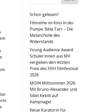
Schon gelesen?
Filmreihe im Kino in der
Pumpe: Béla Tarr – Die
n
Melancholie des
sem
Widerstands
Young Audience Award:
e
Schüler:innen aus MV
um
vergeben den letzten
Preis des FiSH Filmfestival
sem
2026
MOIN Mittsommer 2026:
Mit Bruno Alexander und
ise
Sibel Kekilli auf
form
Kampnagel
s
Neue Kuratorin für