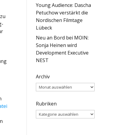
Young Audience: Dascha
Petuchow verstärkt die
 zu
Nordischen Filmtage
g-
Lübeck
ür
Neu an Bord bei MOIN:
Sonja Heinen wird
Development Executive
NEST
ung
Archiv
.
Archiv
n
Rubriken
tei
Rubriken
en