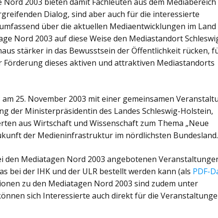
e Nord 2003 bieten damit Fachleuten aus dem Mediabereich
reifenden Dialog, sind aber auch für die interessierte
ch umfassend über die aktuellen Mediaentwicklungen im Land
tage Nord 2003 auf diese Weise den Mediastandort Schleswi
us stärker in das Bewusstsein der Öffentlichkeit rücken, f
r Förderung dieses aktiven und attraktiven Mediastandorts
3 am 25. November 2003 mit einer gemeinsamen Veranstalt
ng der Ministerpräsidentin des Landes Schleswig-Holstein,
perten aus Wirtschaft und Wissenschaft zum Thema „Neue
ukunft der Medieninfrastruktur im nördlichsten Bundesland
bei den Mediatagen Nord 2003 angebotenen Veranstaltunge
, das bei der IHK und der ULR bestellt werden kann (als
PDF-Da
ationen zu den Mediatagen Nord 2003 sind zudem unter
nnen sich Interessierte auch direkt für die Veranstaltung