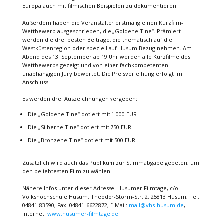
Europa auch mit filmischen Beispielen zu dokumentieren.
Außerdem haben die Veranstalter erstmalig einen Kurzfilm-
Wettbewerb ausgeschrieben, die „Goldene Tine“. Prämiert
werden die drei besten Beiträge, die thematisch auf die
Westküstenregion oder speziell auf Husum Bezug nehmen. Am
Abend des 13. September ab 19 Uhr werden alle Kurzfilme des
Wettbewerbs gezeigt und von einer fachkompetenten
unabhängigen Jury bewertet. Die Preisverleihung erfolgt im
Anschluss.
Es werden drei Auszeichnungen vergeben:
Die „Goldene Tine“ dotiert mit 1.000 EUR
Die „Silberne Tine“ dotiert mit 750 EUR
Die „Bronzene Tine“ dotiert mit 500 EUR
Zusätzlich wird auch das Publikum zur Stimmabgabe gebeten, um
den beliebtesten Film zu wählen.
Nähere Infos unter dieser Adresse: Husumer Filmtage, c/o
Volkshochschule Husum, Theodor-Storm-Str. 2, 25813 Husum, Tel.
04841-83590, Fax: 04841-6622872, E-Mail:
mail@vhs-husum.de
,
Internet:
www.husumer-filmtage.de