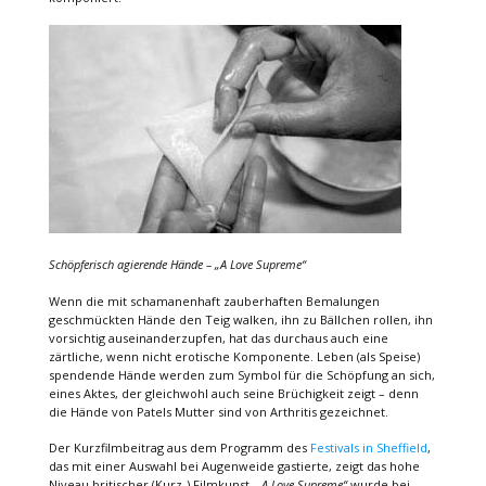
Schöpferisch agierende Hände – „A Love Supreme“
Wenn die mit schamanenhaft zauberhaften Bemalungen
geschmückten Hände den Teig walken, ihn zu Bällchen rollen, ihn
vorsichtig auseinanderzupfen, hat das durchaus auch eine
zärtliche, wenn nicht erotische Komponente. Leben (als Speise)
spendende Hände werden zum Symbol für die Schöpfung an sich,
eines Aktes, der gleichwohl auch seine Brüchigkeit zeigt – denn
die Hände von Patels Mutter sind von Arthritis gezeichnet.
Der Kurzfilmbeitrag aus dem Programm des
Festivals in Sheffield
,
das mit einer Auswahl bei Augenweide gastierte, zeigt das hohe
Niveau britischer (Kurz-) Filmkunst.
„A Love Supreme“
wurde bei