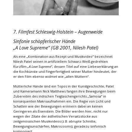
7. Filmfest Schleswig-Holstein – Augenweide
Sinfonie schöpferischer Hände
„A Love Supreme“ (GB 2001, Nilesh Patel)
Als eine „Kombination aus Rezept und Musikvideo“ bezeichnet
Nilesh Patel seinen in artifiziellem Schwarz-Weiß gedrehten
Kurzfilm
„A Love Supreme“
, dessen Titel auf eine Liebeserklärung an
die Kochkünste und Fingerfertigkeit seiner Mutter hindeutet, der
er den Film ebenso widmet wie „allen Müttern“.
Mütterliche Hände sind ein Topos in der Kunstgeschichte, Patel
und Kameramann Nick Matthews fangen ihre Bewegungen beim
Zubereiten des indischen Teigtaschengerichts „Samosa“ in
konsequenten Makroaufnahmen ein. Die Regie von Licht und
Schatten wie der Bewegungen erinnern dabei an keinen
Geringeren als Eisenstein. Die Bilder werden hier, nicht nur
wegen der Zitate der ästhetischen Versatzstücke aus
zeitgenössischen Musikvideos (z.B. abrupte Schnitte,
Bewegungsunschärfen, Makrozooms), geradezu sinfonisch
komponiert.