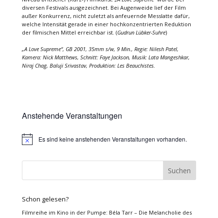
diversen Festivals ausgezeichnet. Bei Augenweide lief der Film
außer Konkurrenz, nicht zuletzt als anfeuernde Messlatte dafür,
welche Intensität gerade in einer hochkonzentrierten Reduktion
der filmischen Mittel erreichbar ist. (
Gudrun Lübker-Suhre
)
„A Love Supreme“, GB 2001, 35mm s/w, 9 Min., Regie: Nilesh Patel,
Kamera: Nick Matthews, Schnitt: Faye Jackson, Musik: Lata Mangeshkar,
Niraj Chag, Baluji Srivastav, Produktion: Les Beauchistes.
Anstehende Veranstaltungen
Es sind keine anstehenden Veranstaltungen vorhanden.
Hinweis
Schon gelesen?
Filmreihe im Kino in der Pumpe: Béla Tarr – Die Melancholie des