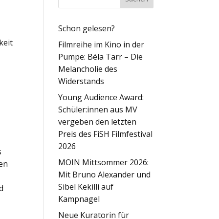
Schon gelesen?
keit
Filmreihe im Kino in der
Pumpe: Béla Tarr – Die
Melancholie des
Widerstands
Young Audience Award:
d
Schüler:innen aus MV
vergeben den letzten
Preis des FiSH Filmfestival
2026
s
MOIN Mittsommer 2026:
hen
Mit Bruno Alexander und
Sibel Kekilli auf
d
Kampnagel
Neue Kuratorin für