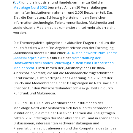
(
ULR
) und die Industrie- und Handelskammer zu Kiel die
Mediatage Nord 2002
bewertet: An den 20 Veranstaltungen
namhafter Institutionen nahmen rund 2.000 Besucher teil. Das
Ziel, die Kompetenz Schleswig-Holsteins in den Bereichen
Informationstechnologie, Telekommunikation, Multimedia und
audio-visuelle Medien zu dokumentieren, sei mehr als erreicht
worden.
Die Themenpalette spiegelte alle aktuellen Fragen rund um die
neuen Medien wider: Das Angebot reichte von der Fachtagung
„Multimedia meets IT“ und einer
„ULR-Medienwerft“ zum Thema
„Kabelpilotprojekte“
bis hin zu einer
Veranstaltung der
Staatskanzlei des Landes Schleswig-Holstein zum Europäischen
Medienrecht
. Hinzu kamen der „Mediaday“ der Christian-
Albrecht-Universität, die auf die Mediabranche zugeschnittene
Berufsmesse „KIM“, Vorträge über E-Learning, die Zukunft der
Druck- und Medienbranche oder Designfragen im Netz sowie die
Chancen für den Wirtschaftsstandort Schleswig-Holstein durch
Rundfunk und Multimedia.
ULR und IHK zu Kiel als koordinierende Institutionen der
Mediatage Nord 2002 bedankten sich bei allen teilnehmenden
Institutionen, die mit einer Fülle von Themen dazu beigetragen
hätten, Zukunftsfragen der Mediabranche im Land in spannenden
Diskussionen, interessanten Fachveranstaltungen und
Präsentationen zu positionieren und die Kompetenz des Landes