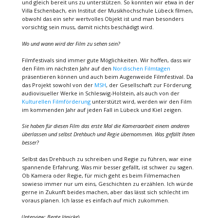
und gleich bereit uns zu unterstützen. So konnten wir etwa in der
Villa Eschenbach, ein Institut der Musikhochschule Lübeck filmen,
obwohl das ein sehr wertvolles Objekt ist und man besonders
vorsichtig sein muss, damit nichts beschädigt wird.
Wo und wann wird der Film zu sehen sein?
Filmfestivals sind immer gute Möglichkeiten. Wir hoffen, dass wir
den Film im nächsten Jahr auf den
Nordischen Filmtagen
präsentieren können und auch beim Augenweide Filmfestival. Da
das Projekt sowohl von der
MSH
, der Gesellschaft zur Förderung
audiovisueller Werke in Schleswig-Holstein, als auch von der
Kulturellen Filmförderung
unterstützt wird, werden wir den Film
im kommenden Jahr auf jeden Fall in Lübeck und Kiel zeigen.
Sie haben für diesen Film das erste Mal die Kameraarbeit einem anderen
überlassen und selbst Drehbuch und Regie übernommen. Was gefällt Ihnen
besser?
Selbst das Drehbuch zu schreiben und Regie zu führen, war eine
spannende Erfahrung. Was mir besser gefällt, ist schwer zu sagen.
Ob Kamera oder Regie, für mich geht es beim Filmemachen
sowieso immer nur um eins, Geschichten zu erzählen. Ich würde
gerne in Zukunft beides machen, aber das lässt sich schlecht im
voraus planen. Ich lasse es einfach auf mich zukommen.
(
Interview: Beate Jänicke
)