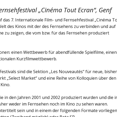
Fernsehfestival „Cinéma Tout Ecran“, Genf
nf das 7. Internationale Film- und Fernsehfestival „Cinéma T
e Welt des Kinos mit der des Fernsehens zu verbinden und auf
me zu zeigen, die vom bzw. für das Fernsehen produziert
ionen: einen Wettbewerb für abendfüllende Spielfilme, einen
tionalen Kurzfilmwettbewerb.
stivals sind die Sektion „Les Nouveautés“ für neue, bishe
kt „Select Market“ und eine Reihe von Kolloquien über den
Kino.
ie in den Jahren 2001 und 2002 produziert wurden und die i
sher weder im Fernsehen noch im Kino zu sehen waren.
ertitelt sein und in einem der folgenden Formate vorliegen