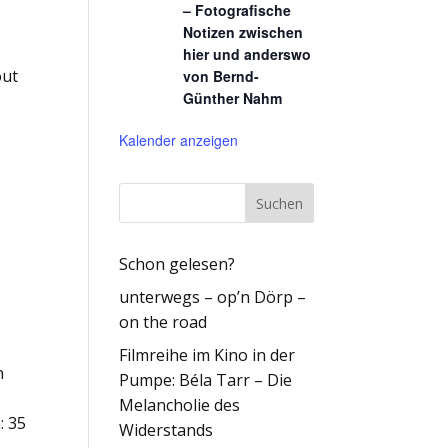
– Fotografische
Notizen zwischen
hier und anderswo
out
von Bernd-
Günther Nahm
Kalender anzeigen
Schon gelesen?
r
unterwegs – op’n Dörp –
on the road
Filmreihe im Kino in der
n
Pumpe: Béla Tarr – Die
Melancholie des
: 35
Widerstands