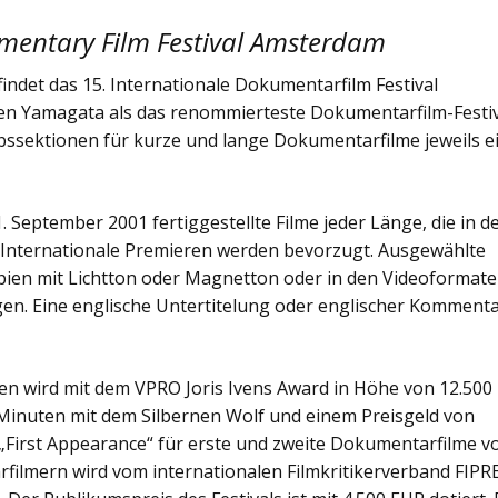
umentary Film Festival Amsterdam
ndet das 15. Internationale Dokumentarfilm Festival
eben Yamagata als das renommierteste Dokumentarfilm-Festi
bssektionen für kurze und lange Dokumentarfilme jeweils e
 September 2001 fertiggestellte Filme jeder Länge, die in d
 Internationale Premieren werden bevorzugt. Ausgewählte
ien mit Lichtton oder Magnetton oder in den Videoformat
gen. Eine englische Untertitelung oder englischer Komment
n wird mit dem VPRO Joris Ivens Award in Höhe von 12.500
Minuten mit dem Silbernen Wolf und einem Preisgeld von
 „First Appearance“ für erste und zweite Dokumentarfilme v
ilmern wird vom internationalen Filmkritikerverband FIPR