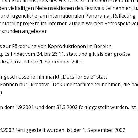
 Der Publikumspreis des Festivals ist mit 4.500 EUR dotiert.
en vielfältigen Nebensektionen des Festivals teilnehmen, u.
r und Jugendliche, am internationalen Panorama „Reflecting
ntarfilmprojekte im Internet. Zudem werden Retrospektive
onsrunden angeboten.
vals zur Förderung von Koproduktionen im Bereich
s findet vom 24. bis 26.11. statt und gilt als der größte
deschluss ist der 1. September 2002.
 angeschlossene Filmmarkt „Docs for Sale“ statt
 können nur „kreative“ Dokumentarfilme teilnehmen, die na
n.
n dem 1.9.2001 und dem 31.3.2002 fertiggestellt wurden, ist
4.2002 fertiggestellt wurden, ist der 1. September 2002