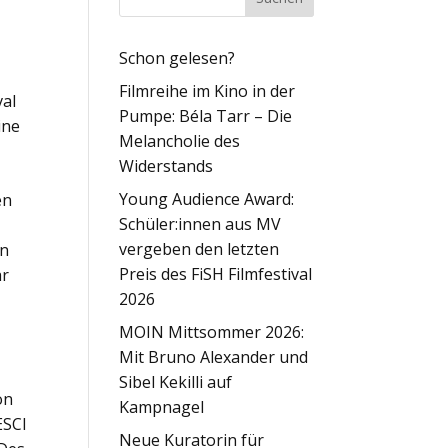
Schon gelesen?
Filmreihe im Kino in der
val
Pumpe: Béla Tarr – Die
ine
Melancholie des
Widerstands
Young Audience Award:
en
Schüler:innen aus MV
vergeben den letzten
en
Preis des FiSH Filmfestival
ar
2026
MOIN Mittsommer 2026:
Mit Bruno Alexander und
Sibel Kekilli auf
on
Kampnagel
ESCI
Neue Kuratorin für