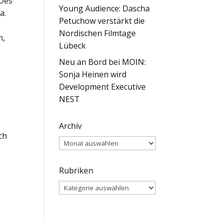
 Des
Young Audience: Dascha
a.
Petuchow verstärkt die
Nordischen Filmtage
n,
Lübeck
Neu an Bord bei MOIN:
Sonja Heinen wird
Development Executive
NEST
Archiv
ch
Archiv
Rubriken
Rubriken