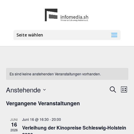
Seite wählen
Es sind keine anstehenden Veranstaltungen vorhanden.
Anstehende
Veranstal
Vera
Suche
Liste
Ansi
Suche
Datum
Navi
Vergangene Veranstaltungen
wählen.
und
Ansichten
Navigatio
Juni 16 @ 16:30
-
20:00
JUNI
16
Verleihung der Kinopreise Schleswig-Holstein
2026