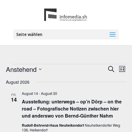
Seite wählen
Veranstaltungen
Anstehend
Veranstal
Vera
Suche
Liste
Ansi
Suche
Datum
Navi
wählen.
August 2026
und
Ansichten
August 14
-
August 30
FR.
Navigatio
14
Ausstellung: unterwegs – op’n Dörp – on the
road – Fotografische Notizen zwischen hier
und anderswo von Bernd-Günther Nahm
Rudolf-Behrend-Haus Neuheikendorf
Neuheikendorfer Weg
136, Heikendorf