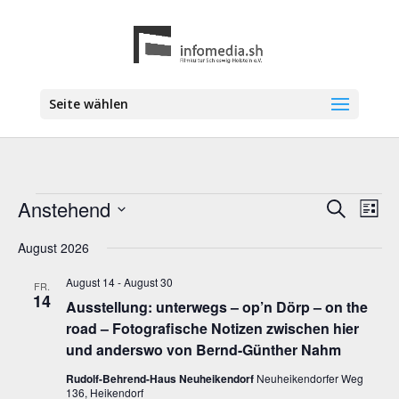
Seite wählen
Veranstaltungen
Anstehend
Veranstal
Vera
Suche
Liste
Ansi
Suche
Datum
Navi
wählen.
August 2026
und
Ansichten
August 14
-
August 30
FR.
Navigatio
14
Ausstellung: unterwegs – op’n Dörp – on the
road – Fotografische Notizen zwischen hier
und anderswo von Bernd-Günther Nahm
Rudolf-Behrend-Haus Neuheikendorf
Neuheikendorfer Weg
136, Heikendorf