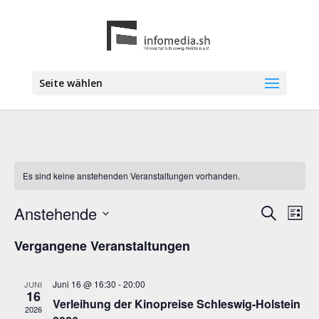
Seite wählen
Es sind keine anstehenden Veranstaltungen vorhanden.
Anstehende
Veranstal
Vera
Suche
Liste
Ansi
Suche
Datum
Navi
Vergangene Veranstaltungen
wählen.
und
Ansichten
Navigatio
Juni 16 @ 16:30
-
20:00
JUNI
16
Verleihung der Kinopreise Schleswig-Holstein
2026