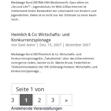
Mediatage Nord 2007MA HSH-Medienwerft: Ganz allein im
„Second Life“? – Jugendschutz im Web 2.0Das Internet ist
mittlerweile fester Bestandteil der Lebenswelt von Kindern und
Jugendlichen. Dabei ist es nicht nur der Schlüssel zu einer kaum
noch...
Heimlich & Co: Wirtschafts- und
Konkurrenzspionage
von
Gast Autor
|
Dez. 15, 2007
|
dezember 2007
Mediatage Nord 2007Heimlich & Co: Wirtschafts- und
KonkurrenzspionageEin „Tabuthema“, über das Unternehmen
nicht gerne reden, nannte es Dr. Martin Kruse, Federführer
Telekommunikation der IHK Schleswig-Holstein: Wirtschafts- und
Konkurrenzspionage....
Seite 1 von
3
1
2
3
»
Anstehende Veranstaltungen