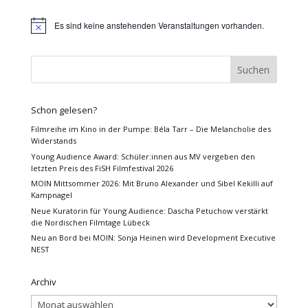
Es sind keine anstehenden Veranstaltungen vorhanden.
Hinweis
Schon gelesen?
Filmreihe im Kino in der Pumpe: Béla Tarr – Die Melancholie des
Widerstands
Young Audience Award: Schüler:innen aus MV vergeben den
letzten Preis des FiSH Filmfestival 2026
MOIN Mittsommer 2026: Mit Bruno Alexander und Sibel Kekilli auf
Kampnagel
Neue Kuratorin für Young Audience: Dascha Petuchow verstärkt
die Nordischen Filmtage Lübeck
Neu an Bord bei MOIN: Sonja Heinen wird Development Executive
NEST
Archiv
Archiv