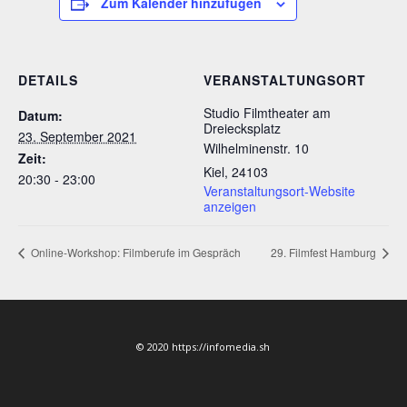
Zum Kalender hinzufügen
DETAILS
VERANSTALTUNGSORT
Studio Filmtheater am
Datum:
Dreiecksplatz
23. September 2021
Wilhelminenstr. 10
Zeit:
Kiel
,
24103
20:30 - 23:00
Veranstaltungsort-Website
anzeigen
Online-Workshop: Filmberufe im Gespräch
29. Filmfest Hamburg
© 2020 https://infomedia.sh