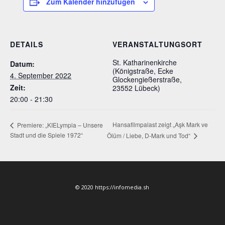
Zum Kalender hinzufügen
DETAILS
VERANSTALTUNGSORT
St. Katharinenkirche
Datum:
(Königstraße, Ecke
4. September 2022
Glockengießerstraße,
Zeit:
23552 Lübeck)
20:00 - 21:30
Hansafilmpalast zeigt „Aşk Mark ve
Premiere: „KIELympia – Unsere
Stadt und die Spiele 1972“
Ölüm / Liebe, D-Mark und Tod“
© 2020 https://infomedia.sh