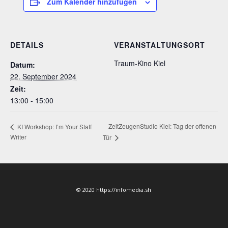
Zum Kalender hinzufügen
DETAILS
VERANSTALTUNGSORT
Traum-Kino Kiel
Datum:
22. September 2024
Zeit:
13:00 - 15:00
ZeitZeugenStudio Kiel: Tag der offenen
KI Workshop: I’m Your Staff
Writer
Tür
© 2020 https://infomedia.sh