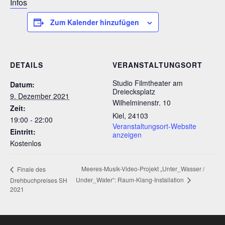
Infos
Zum Kalender hinzufügen
DETAILS
VERANSTALTUNGSORT
Studio Filmtheater am
Datum:
Dreiecksplatz
9. Dezember 2021
Wilhelminenstr. 10
Zeit:
Kiel
,
24103
19:00 - 22:00
Veranstaltungsort-Website
Eintritt:
anzeigen
Kostenlos
Meeres-Musik-Video-Projekt „Unter_Wasser /
Finale des
Under_Water“: Raum-Klang-Installation
Drehbuchpreises SH
2021