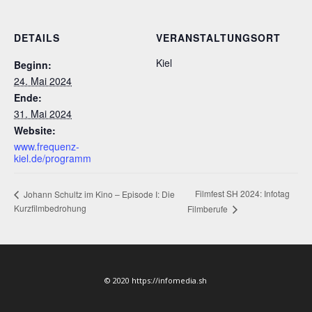
DETAILS
VERANSTALTUNGSORT
Kiel
Beginn:
24. Mai 2024
Ende:
31. Mai 2024
Website:
www.frequenz-
kiel.de/programm
Filmfest SH 2024: Infotag
Johann Schultz im Kino – Episode I: Die
Kurzfilmbedrohung
Filmberufe
© 2020 https://infomedia.sh