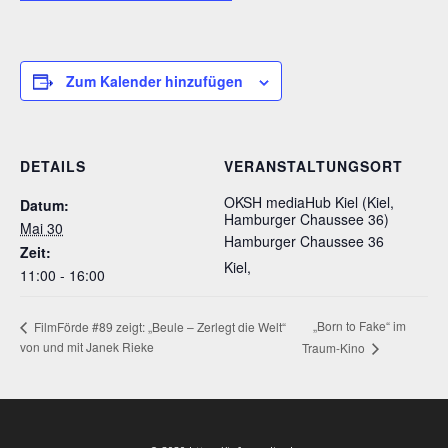
Zum Kalender hinzufügen
DETAILS
VERANSTALTUNGSORT
OKSH mediaHub Kiel (Kiel,
Datum:
Hamburger Chaussee 36)
Mai 30
Hamburger Chaussee 36
Zeit:
Kiel
,
11:00 - 16:00
„Born to Fake“ im
FilmFörde #89 zeigt: „Beule – Zerlegt die Welt“
von und mit Janek Rieke
Traum-Kino