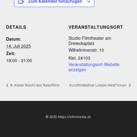
Zum Kalender hinzufügen
DETAILS
VERANSTALTUNGSORT
Studio Filmtheater am
Datum:
Dreiecksplatz
14. Juli 2025
Wilhelminenstr. 10
Zeit:
Kiel
,
24103
18:00 - 21:00
Veranstaltungsort-Website
anzeigen
8. Kieler Nacht des Naturfilms
Kurzfilmfestival Lokale Held*innen
© 2020 https://infomedia.sh