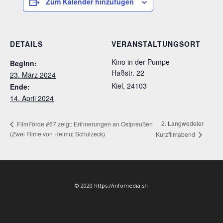
Zum Kalender hinzufügen
DETAILS
VERANSTALTUNGSORT
Kino in der Pumpe
Beginn:
Haßstr. 22
23. März 2024
Kiel
,
24103
Ende:
14. April 2024
2. Langwedeler
FilmFörde #67 zeigt: Erinnerungen an Ostpreußen
(Zwei Filme von Helmut Schulzeck)
Kurzfilmabend
© 2020 https://infomedia.sh