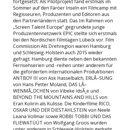
fortgesetzt. Als Pilotprojekt fand erstmals im
Sommer auf den Färöer Inseln ein Filmcamp mit
Regisseuren, Produzenten und Editoren aus
den Partnerländern statt. Das Im Rahmen von
„Screen Talent Europe“ gegründete junge
Produzentennetzwerk EPIC stellte sich erstmals
bei den Nordischen Filmtagen Lübeck vor. Film
Commission Als Drehregion waren Hamburg
und Schleswig-Holstein auch 2015 wieder
gefragt. Hamburg diente neben den bekannten
Fernsehserien und -reihen unter anderem für
die geförderten internationalen Produktionen
ANTBOY III von Ask Hasselbalch, ERLÃ–SUNG
von Hans Petter Moland, DAS LÃ–
WENMÃ„DCHEN von Vibeke IdsÃ¸e und
BEYOND THE MOUNTAINS AND HILLS von
Eran Kolirin als Kulisse. Die Kinderfilme RICO,
OSKAR UND DER DIESTAHLSTEIN von Neele
Leana Vollmar sowie ROBBI TOBBI UND DAS
FLIEWATÜÜT von Wolfgang Groos wurden
unter anderem in Schleswig-Holstein gedreht.