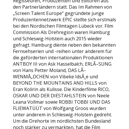
Regisseuren, Produzenten und Editoren aus
den Partnerländern statt. Das Im Rahmen von
„Screen Talent Europe“ gegründete junge
Produzentennetzwerk EPIC stellte sich erstmals
bei den Nordischen Filmtagen Lübeck vor. Film
Commission Als Drehregion waren Hamburg
und Schleswig-Holstein auch 2015 wieder
gefragt. Hamburg diente neben den bekannten
Fernsehserien und -reihen unter anderem für
die geförderten internationalen Produktionen
ANTBOY III von Ask Hasselbalch, ERLÃ–SUNG
von Hans Petter Moland, DAS LÃ–
WENMÃ„DCHEN von Vibeke IdsÃ¸e und
BEYOND THE MOUNTAINS AND HILLS von
Eran Kolirin als Kulisse. Die Kinderfilme RICO,
OSKAR UND DER DIESTAHLSTEIN von Neele
Leana Vollmar sowie ROBBI TOBBI UND DAS
FLIEWATÜÜT von Wolfgang Groos wurden
unter anderem in Schleswig-Holstein gedreht.
Um die Drehorte im nördlichsten Bundesland
noch stärker zu vermarkten, hat die Film