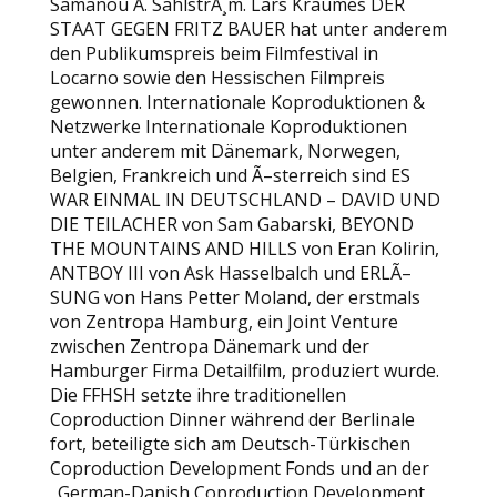
Samanou A. SahlstrÃ¸m. Lars Kraumes DER
STAAT GEGEN FRITZ BAUER hat unter anderem
den Publikumspreis beim Filmfestival in
Locarno sowie den Hessischen Filmpreis
gewonnen. Internationale Koproduktionen &
Netzwerke Internationale Koproduktionen
unter anderem mit Dänemark, Norwegen,
Belgien, Frankreich und Ã–sterreich sind ES
WAR EINMAL IN DEUTSCHLAND – DAVID UND
DIE TEILACHER von Sam Gabarski, BEYOND
THE MOUNTAINS AND HILLS von Eran Kolirin,
ANTBOY III von Ask Hasselbalch und ERLÃ–
SUNG von Hans Petter Moland, der erstmals
von Zentropa Hamburg, ein Joint Venture
zwischen Zentropa Dänemark und der
Hamburger Firma Detailfilm, produziert wurde.
Die FFHSH setzte ihre traditionellen
Coproduction Dinner während der Berlinale
fort, beteiligte sich am Deutsch-Türkischen
Coproduction Development Fonds und an der
„German-Danish Coproduction Development