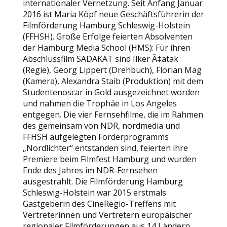
internationaler Vernetzung. Seit Anfang Januar
2016 ist Maria Köpf neue Geschäftsführerin der
Filmförderung Hamburg Schleswig-Holstein
(FFHSH). Große Erfolge feierten Absolventen
der Hamburg Media School (HMS): Für ihren
Abschlussfilm SADAKAT sind Ilker Ã‡atak
(Regie), Georg Lippert (Drehbuch), Florian Mag
(Kamera), Alexandra Staib (Produktion) mit dem
Studentenoscar in Gold ausgezeichnet worden
und nahmen die Trophäe in Los Angeles
entgegen. Die vier Fernsehfilme, die im Rahmen
des gemeinsam von NDR, nordmedia und
FFHSH aufgelegten Förderprogramms
„Nordlichter“ entstanden sind, feierten ihre
Premiere beim Filmfest Hamburg und wurden
Ende des Jahres im NDR-Fernsehen
ausgestrahlt. Die Filmförderung Hamburg
Schleswig-Holstein war 2015 erstmals
Gastgeberin des CineRegio-Treffens mit
Vertreterinnen und Vertretern europäischer
regionaler Filmförderungen aus 14 Ländern.