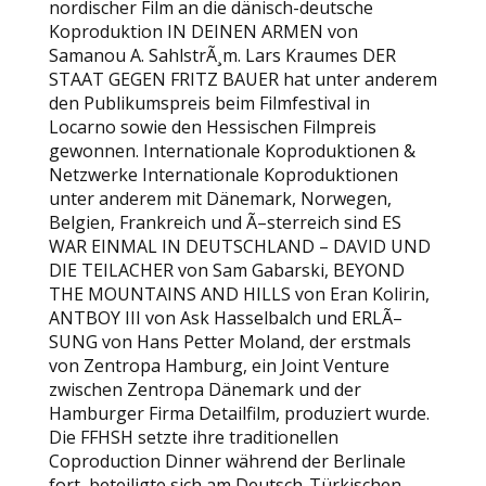
nordischer Film an die dänisch-deutsche
Koproduktion IN DEINEN ARMEN von
Samanou A. SahlstrÃ¸m. Lars Kraumes DER
STAAT GEGEN FRITZ BAUER hat unter anderem
den Publikumspreis beim Filmfestival in
Locarno sowie den Hessischen Filmpreis
gewonnen. Internationale Koproduktionen &
Netzwerke Internationale Koproduktionen
unter anderem mit Dänemark, Norwegen,
Belgien, Frankreich und Ã–sterreich sind ES
WAR EINMAL IN DEUTSCHLAND – DAVID UND
DIE TEILACHER von Sam Gabarski, BEYOND
THE MOUNTAINS AND HILLS von Eran Kolirin,
ANTBOY III von Ask Hasselbalch und ERLÃ–
SUNG von Hans Petter Moland, der erstmals
von Zentropa Hamburg, ein Joint Venture
zwischen Zentropa Dänemark und der
Hamburger Firma Detailfilm, produziert wurde.
Die FFHSH setzte ihre traditionellen
Coproduction Dinner während der Berlinale
fort, beteiligte sich am Deutsch-Türkischen