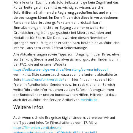
Für alle unter Euch, die als Solo-Selbstständige kein Zugriff auf das
Kurzarbeitergeld haben, ist es wichtig zu wissen, welche
Soforthilfemaßnahmen die Regierung geschaffen hat und wie Ihr
sie beantragen könnt. Im Kern finden sich diese in verschiedenen
Pandemie-Überbrückungs-Paketen nicht rückzahlbare
Einmalzahlungen, leichterer Zugang zu einer erweiterten
Grundsicherung, Kündigungsschutz bei Mietrückständen und
Notfallkits für Eltern. Die Details würden diesen Newsletter
sprengen. ver.di-Mitglieder erhalten dazu heute eine ausführliche
Infomail aus dem verdi-Referat Selbstständige.
Alle Aktualisierungen sowie Tipps zum Umgang mit der Krise, etwa
zur Senkung Steuern und Sozialversicherungskosten finden sich in
der FAQ, die auf unserer Website
https://selbststaendige.verdi.de//beratung/corona-infopool
verlinkt ist. Bitte steuert auch dazu auch die laufend aktualisierte
Seite
https://rundfunk.verdi.de/
an – hier findet Ihr speziell für
Freie im Rundfunk/bei Sendern bzw. im redaktionellen Bereich
weiterführende Informationen zu den Soforthilfeprogrammen
der Bundesländer und zu bundesweiten Hilfen. Hilfreich ist dazu
auch der ausführliche Service-Artikel von
meedia.de
.
Weitere Infos
Auch wenn sich die Ereignisse täglich ändern, verweisen wir auf
die Tipps und Infos für Filmschaffende vom 17. März:
https://filmunion.verdi.de/und-
action/nachrichten/++co++6279eb6c-682c-11ea-b681-