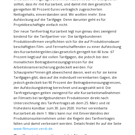
solltet, dass ihr mit Kurzarbeit, und damit mit den gesetzlich
geregelten 60 Prozent Eures vertraglich zugesicherten
Nettogehalts, einverstanden seid. Wir wollten mehr: Eine
Aufstockung auf die Tarifgage. Denn darunter geht es für
Projektbeschäftigte einfach nicht.
Der neue Tarifvertrag Kurzarbeit legt nun genau dies zwingend
bindend für die Tarifpartner vor: Die tarifgebundenen
Produktionsfirmen verpflichten sich für die auf Produktionsdauer
beschäftigten Film- und Fernsehschaffenden zu einer Aufstockung
des Kurzarbeitergeldes (das gesetzlich geregelt bei 60 bzw. 67
Prozent liegt) auf die vollen Tarifgagen, die jedoch bei den
monatlichen Beitragsbemessungsgrenzen für die
Arbeitslosenversicherung gedeckelt werden. Für
Schauspieler*innen gilt abweichend davon, weil es für sie keine
Tarifgagen gibt, dass auf die individuell vereinbarten Gagen, die
jedoch gedeckelt bei 90 Prozent der Beitragsbemessungsgrenzen,
der Aufstockungsbetrag berechnet und ausgezahlt wird. Die
Tarifregelungen gelten zwingend für alle Kurzarbeitsmaßnahmen
an Filmsets bei tarifgebundenen Produktionen direkt nach
Unterzeichnung des Tarifvertrages ab dem 25. März und ist
frühestens kündbar zum 30. Juni 2020. Vorher vereinbarte
Kurzarbeit ab dem 1. März kann nur mit Einverständnis der
Produktionsunternehmen unter die Regeln des Tarifvertrages
fallen und damit verbessert werden. Details findet Ihr auf die Seite
www.filmunion.verdi.de
.