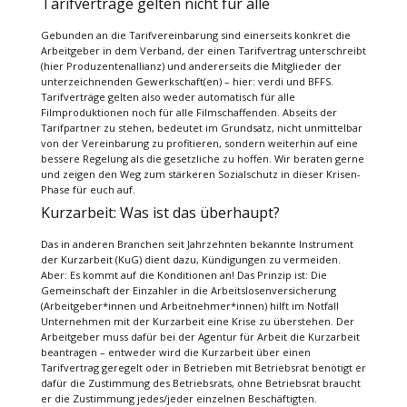
Tarifverträge gelten nicht für alle
Gebunden an die Tarifvereinbarung sind einerseits konkret die
Arbeitgeber in dem Verband, der einen Tarifvertrag unterschreibt
(hier Produzentenallianz) und andererseits die Mitglieder der
unterzeichnenden Gewerkschaft(en) – hier: verdi und BFFS.
Tarifverträge gelten also weder automatisch für alle
Filmproduktionen noch für alle Filmschaffenden. Abseits der
Tarifpartner zu stehen, bedeutet im Grundsatz, nicht unmittelbar
von der Vereinbarung zu profitieren, sondern weiterhin auf eine
bessere Regelung als die gesetzliche zu hoffen. Wir beraten gerne
und zeigen den Weg zum stärkeren Sozialschutz in dieser Krisen-
Phase für euch auf.
Kurzarbeit: Was ist das überhaupt?
Das in anderen Branchen seit Jahrzehnten bekannte Instrument
der Kurzarbeit (KuG) dient dazu, Kündigungen zu vermeiden.
Aber: Es kommt auf die Konditionen an! Das Prinzip ist: Die
Gemeinschaft der Einzahler in die Arbeitslosenversicherung
(Arbeitgeber*innen und Arbeitnehmer*innen) hilft im Notfall
Unternehmen mit der Kurzarbeit eine Krise zu überstehen. Der
Arbeitgeber muss dafür bei der Agentur für Arbeit die Kurzarbeit
beantragen – entweder wird die Kurzarbeit über einen
Tarifvertrag geregelt oder in Betrieben mit Betriebsrat benötigt er
dafür die Zustimmung des Betriebsrats, ohne Betriebsrat braucht
er die Zustimmung jedes/jeder einzelnen Beschäftigten.