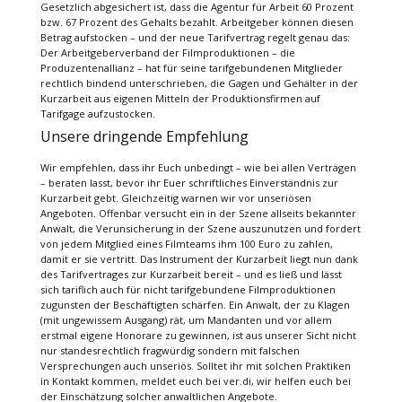
Gesetzlich abgesichert ist, dass die Agentur für Arbeit 60 Prozent
bzw. 67 Prozent des Gehalts bezahlt. Arbeitgeber können diesen
Betrag aufstocken – und der neue Tarifvertrag regelt genau das:
Der Arbeitgeberverband der Filmproduktionen – die
Produzentenallianz – hat für seine tarifgebundenen Mitglieder
rechtlich bindend unterschrieben, die Gagen und Gehälter in der
Kurzarbeit aus eigenen Mitteln der Produktionsfirmen auf
Tarifgage aufzustocken.
Unsere dringende Empfehlung
Wir empfehlen, dass ihr Euch unbedingt – wie bei allen Verträgen
– beraten lasst, bevor ihr Euer schriftliches Einverständnis zur
Kurzarbeit gebt. Gleichzeitig warnen wir vor unseriösen
Angeboten. Offenbar versucht ein in der Szene allseits bekannter
Anwalt, die Verunsicherung in der Szene auszunutzen und fordert
von jedem Mitglied eines Filmteams ihm 100 Euro zu zahlen,
damit er sie vertritt. Das Instrument der Kurzarbeit liegt nun dank
des Tarifvertrages zur Kurzarbeit bereit – und es ließ und lässt
sich tariflich auch für nicht tarifgebundene Filmproduktionen
zugunsten der Beschäftigten schärfen. Ein Anwalt, der zu Klagen
(mit ungewissem Ausgang) rät, um Mandanten und vor allem
erstmal eigene Honorare zu gewinnen, ist aus unserer Sicht nicht
nur standesrechtlich fragwürdig sondern mit falschen
Versprechungen auch unseriös. Solltet ihr mit solchen Praktiken
in Kontakt kommen, meldet euch bei ver.di, wir helfen euch bei
der Einschätzung solcher anwaltlichen Angebote.