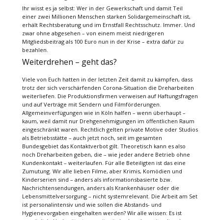
Ihr wisst es ja selbst: Wer in der Gewerkschaft und damit Teil
einer zwei Millionen Menschen starken Solidargemeinschaft ist,
erhält Rechtsberatung und im Ernstfall Rechtsschutz. Immer. Und
zwar ohne abgesehen – von einem meist niedrigeren
Mitgliedsbeitrag als 100 Euro nun in der Krise – extra dafür zu
bezahlen.
Weiterdrehen – geht das?
Viele von Euch hatten in der letzten Zeit damit zu kämpfen, dass
trotz der sich verschärfenden Corona-Situation die Dreharbeiten
weiterliefen. Die Produktionsfirmen verweisen auf Haftungsfragen
und auf Verträge mit Sendern und Filmförderungen.
Allgemeinverfügungen wie in Köln halfen – wenn überhaupt –
kaum, weil damit nur Drehgenehmigungen im öffentlichen Raum
eingeschränkt waren. Rechtlich gelten private Motive oder Studios
als Betriebsstätte – auch jetzt noch, seit im gesamten
Bundesgebiet das Kontaktverbot gilt. Theoretisch kann es also
noch Dreharbeiten geben, die – wie jeder andere Betrieb ohne
Kundenkontakt – weiterlaufen. Für alle Beteiligten ist das eine
Zumutung. Wir alle lieben Filme, aber Krimis, Komödien und
Kinderserien sind – anders als informationsbasierte bzw.
Nachrichtensendungen, anders als Krankenhäuser oder die
Lebensmittelversorgung – nicht systemrelevant. Die Arbeit am Set
ist personalintensiv und wie sollen die Abstands- und
Hygienevorgaben eingehalten werden? Wir alle wissen: Es ist