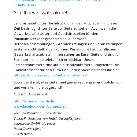
001a4a160100
.
You’ll never walk alone!
verdi arbeitet unter Hochdruck, um ihren Mitgliedern in dieser
Zeit bestmöglich zur Seite zur Seite zu stehen. Auch wenn die
Gewerkschaftshäuser und Geschäftsstellen für den
Publikumsverkehr gesperrt sind, auch wenn
Betriebsversammlungen, Gremiensitzungen und Veranstaltungen
erst mal nicht stattfinden können: Wir als Eure hauptamtlichen
Gewerkschaftssekretär_innen stehen an Eurer Seite und sind für
Euch per mail und telefonisch erreichbar. Unsere
Festnetznummern sind auf die Handynummern umgeleitet. Die
Kontakte findet für den Film- und Fernsehbereich findet Ihr hier:
https://filmunion.verdi.de/ueber-uns/kontakt
.
Soweit erst mal, alles Gute, seid gewerkeübergreifend solidarisch
und vor allem: bleibt gesund!
Eure FilmUnion in verdi
http://filmunion.verdi.de
www.facebook.com/connexx.av
Text und Redaktion: Tina Fritsche
V.i.S.d.P.: Matthias von Fintel, Geschäftsführer
connexx.av GmbH, c/o ver.di
Paula-Thiede-Ufer 10
10179 Berlin