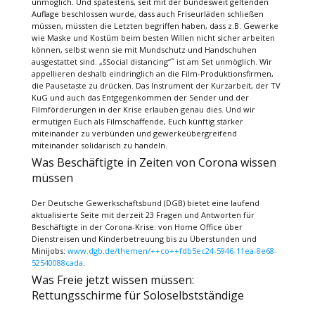
unmöglich. Und spätestens, seit mit der bundesweit geltenden
Auflage beschlossen wurde, dass auch Friseurläden schließen
müssen, müssten die Letzten begriffen haben, dass z.B. Gewerke
wie Maske und Kostüm beim besten Willen nicht sicher arbeiten
können, selbst wenn sie mit Mundschutz und Handschuhen
ausgestattet sind. „šSocial distancing“˜ ist am Set unmöglich. Wir
appellieren deshalb eindringlich an die Film-Produktionsfirmen,
die Pausetaste zu drücken. Das Instrument der Kurzarbeit, der TV
KuG und auch das Entgegenkommen der Sender und der
Filmförderungen in der Krise erlauben genau dies. Und wir
ermutigen Euch als Filmschaffende, Euch künftig stärker
miteinander zu verbünden und gewerkeübergreifend
miteinander solidarisch zu handeln.
Was Beschäftigte in Zeiten von Corona wissen
müssen
Der Deutsche Gewerkschaftsbund (DGB) bietet eine laufend
aktualisierte Seite mit derzeit 23 Fragen und Antworten für
Beschäftigte in der Corona-Krise: von Home Office über
Dienstreisen und Kinderbetreuung bis zu Überstunden und
Minijobs:
www.dgb.de/themen/++co++fdb5ec24-5946-11ea-8e68-
52540088cada
.
Was Freie jetzt wissen müssen:
Rettungsschirme für Soloselbstständige