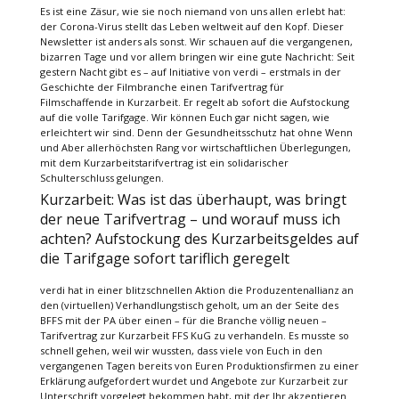
Es ist eine Zäsur, wie sie noch niemand von uns allen erlebt hat:
der Corona-Virus stellt das Leben weltweit auf den Kopf. Dieser
Newsletter ist anders als sonst. Wir schauen auf die vergangenen,
bizarren Tage und vor allem bringen wir eine gute Nachricht: Seit
gestern Nacht gibt es – auf Initiative von verdi – erstmals in der
Geschichte der Filmbranche einen Tarifvertrag für
Filmschaffende in Kurzarbeit. Er regelt ab sofort die Aufstockung
auf die volle Tarifgage. Wir können Euch gar nicht sagen, wie
erleichtert wir sind. Denn der Gesundheitsschutz hat ohne Wenn
und Aber allerhöchsten Rang vor wirtschaftlichen Überlegungen,
mit dem Kurzarbeitstarifvertrag ist ein solidarischer
Schulterschluss gelungen.
Kurzarbeit: Was ist das überhaupt, was bringt
der neue Tarifvertrag – und worauf muss ich
achten? Aufstockung des Kurzarbeitsgeldes auf
die Tarifgage sofort tariflich geregelt
verdi hat in einer blitzschnellen Aktion die Produzentenallianz an
den (virtuellen) Verhandlungstisch geholt, um an der Seite des
BFFS mit der PA über einen – für die Branche völlig neuen –
Tarifvertrag zur Kurzarbeit FFS KuG zu verhandeln. Es musste so
schnell gehen, weil wir wussten, dass viele von Euch in den
vergangenen Tagen bereits von Euren Produktionsfirmen zu einer
Erklärung aufgefordert wurdet und Angebote zur Kurzarbeit zur
Unterschrift vorgelegt bekommen habt, mit der Ihr akzeptieren