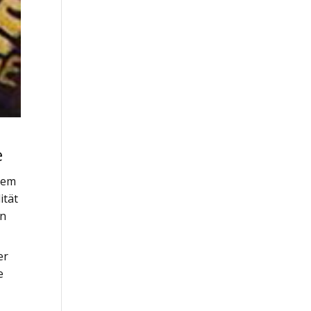
e
dem
ität
on
er
e