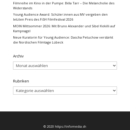
Filmreihe im Kino in der Pumpe: Béla Tarr – Die Melancholie des
Widerstands
Young Audience Award: Schüler:innen aus MV vergeben den
letzten Preis des FiSH Filmfestival 2026
MOIN Mittsommer 2026: Mit Bruno Alexander und Sibel Kekilli auf
Kampnagel
Neue Kuratorin für Young Audience: Dascha Petuchow verstärkt
die Nordischen Filmtage Lübeck
Archiv
Archiv
Rubriken
Rubriken
© 2020 https://infomedia.sh