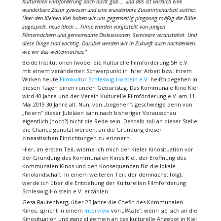
Kulturellen Filmförderung noch nicht gab … und das ist wirklich eine
wunderbare Zäsur gewesen und eine wunderbare Zusammenarbeit seither.
Über den Kleinen Kiel haben wir uns gegenseitig pingpong-mäßig die Bälle
zugespielt, neue Ideen … Filme wurden vorgestellt von jungen
Filmemachern und gemeinsame Diskussionen, Seminare veranstaltet. Und
diese Dinge sind wichtig. Darüber werden wir in Zukunft auch nachdenken,
wie wir das weitermachen.“
Beide Institutionen (wobei die Kulturelle Filmförderung SH e.V.
mit einem veränderten Schwerpunkt in ihrer Arbeit bzw. ihrem
Wirken heute
Filmkultur Schleswig-Holstein e.V.
heißt) begehen in
diesen Tagen einen runden Geburtstag. Das Kommunale Kino Kiel
wird 40 Jahre und der Verein Kulturelle Filmförderung e.V. am 11.
Mai 2019 30 Jahre alt. Nun, von „begehen“, geschweige denn von
„feiern“ dieser Jubiläen kann nach bisheriger Vorausschau
eigentlich (noch?) nicht die Rede sein. Deshalb soll an dieser Stelle
die Chance genutzt werden, an die Gründung dieser
cineastischen Einrichtungen zu erinnern.
Hier, im ersten Teil, widme ich mich der Kieler Kinosituation vor
der Gründung des Kommunalen Kinos Kiel, der Eröffnung des
Kommunalen Kinos und den Konsequenzen für die lokale
Kinolandschaft. In einem weiteren Teil, der demnächst folgt,
werde ich über die Entstehung der Kulturellen Filmförderung
Schleswig-Holstein e.V. erzählen.
Gesa Rautenberg, über 25 Jahre die Chefin des Kommunalen
Kinos, spricht in einem
Interview
von
„Wüste“
, wenn sie sich an die
Kinosituation und ganz allgemein an das kulturelle Angebot in Kiel