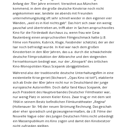
Anfang der 70er Jahre erinnert. Verwöhnt aus München
kommend, in dem die große deutsche Kinokrise noch nicht
angekommen war, landete sie abends mit Freunden
unternehmungslustig oft sehr schnell wieder in den eigenen vier
Wänden, „weil es in Kiel nichts gab“. Das hört sich zwar ein wenig
pauschal und übertrieben an, trifft aber in Sachen anspruchsvolles
Kino für die Fördestadt durchaus zu, wenn frau wie Gesa
Rautenberg einen anspruchsvollen Filmgeschmack hatte (z.B.
Filme von Pasolini, Kubrick, Kluge, Fassbinder schätzte), der an der
Isar noch befriedigt wurde. In Kiel war nach dem großen
Kinosterben in den 60er Jahren, das u.a. durch die schwächelnde
deutsche Filmproduktion der Altbranche und den steigenden
Fernsehkonsum bedingt war, nur der „Kinopark“ des örtlichen
Kino-Monopolisten Klaus Scepanik übriggeblieben.
Während also der traditionelle deutsche Unterhaltungsfilm in eine
existentielle Krise geriet (Stichwort: „Opas Kino ist tot!“), etablierte
sich ab Ende der 60er Jahre nicht nur in Deutschland der junge
europäische Autorenfilm. Doch dafür fand Klaus Scepanik, der
auch Präsident des Hauptverbandes Deutscher Filmtheater war,
nur wenig Platz in seinen Kieler Kinos. Zwar trug er mit dem seit
1964 in seinem Besitz befindlichen Filmkunsttheater „Regina“
(Holtenauer Str. 94) der neuen Strömung Rechnung. Das geschah
aber eher sporadisch und gezwungenermaßen, da z.B. Filme der
Nouvelle Vague oder des Jungen Deutschen Films nicht unbedingt
ein Massenpublikum ins Kino zogen und damit den Kinobesitzer
nicht zufrieden stellten.