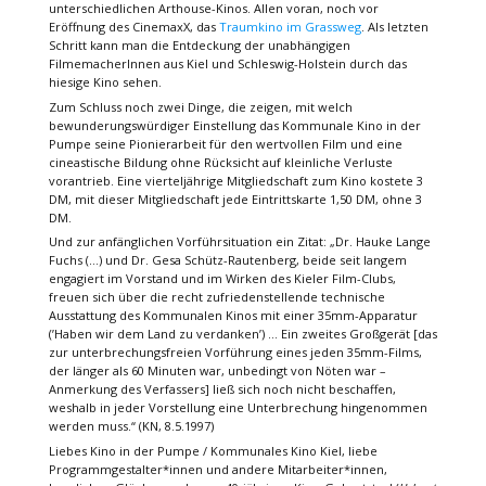
unterschiedlichen Arthouse-Kinos. Allen voran, noch vor
Eröffnung des CinemaxX, das
Traumkino im Grassweg
. Als letzten
Schritt kann man die Entdeckung der unabhängigen
FilmemacherInnen aus Kiel und Schleswig-Holstein durch das
hiesige Kino sehen.
Zum Schluss noch zwei Dinge, die zeigen, mit welch
bewunderungswürdiger Einstellung das Kommunale Kino in der
Pumpe seine Pionierarbeit für den wertvollen Film und eine
cineastische Bildung ohne Rücksicht auf kleinliche Verluste
vorantrieb. Eine vierteljährige Mitgliedschaft zum Kino kostete 3
DM, mit dieser Mitgliedschaft jede Eintrittskarte 1,50 DM, ohne 3
DM.
Und zur anfänglichen Vorführsituation ein Zitat: „Dr. Hauke Lange
Fuchs (…) und Dr. Gesa Schütz-Rautenberg, beide seit langem
engagiert im Vorstand und im Wirken des Kieler Film-Clubs,
freuen sich über die recht zufriedenstellende technische
Ausstattung des Kommunalen Kinos mit einer 35mm-Apparatur
(’Haben wir dem Land zu verdanken’) … Ein zweites Großgerät [das
zur unterbrechungsfreien Vorführung eines jeden 35mm-Films,
der länger als 60 Minuten war, unbedingt von Nöten war –
Anmerkung des Verfassers] ließ sich noch nicht beschaffen,
weshalb in jeder Vorstellung eine Unterbrechung hingenommen
werden muss.“ (KN, 8.5.1997)
Liebes Kino in der Pumpe / Kommunales Kino Kiel, liebe
Programmgestalter*innen und andere Mitarbeiter*innen,