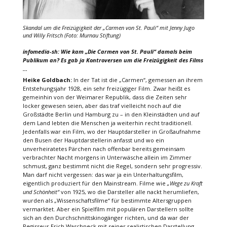
Skandal um die Freizügigkeit der
„Carmen von St. Pauli“
mit Jenny Jugo
und Willy Fritsch (Foto: Murnau Stiftung)
infomedia-sh: Wie kam „Die Carmen von St. Pauli“ damals beim
Publikum an? Es gab ja Kontroversen um die Freizügigkeit des Films
…
Heike Goldbach:
In der Tat ist die „Carmen“, gemessen an ihrem
Entstehungsjahr 1928, ein sehr freizügiger Film. Zwar heißt es
gemeinhin von der Weimarer Republik, dass die Zeiten sehr
locker gewesen seien, aber das traf vielleicht noch auf die
Großstädte Berlin und Hamburg zu – in den Kleinstädten und auf
dem Land lebten die Menschen ja weiterhin recht traditionell.
Jedenfalls war ein Film, wo der Hauptdarsteller in Großaufnahme
den Busen der Hauptdarstellerin anfasst und wo ein
unverheiratetes Pärchen nach offenbar bereits gemeinsam
verbrachter Nacht morgens in Unterwäsche allein im Zimmer
schmust, ganz bestimmt nicht die Regel, sondern sehr progressiv.
Man darf nicht vergessen: das war ja ein Unterhaltungsfilm,
eigentlich produziert für den Mainstream. Filme wie
„Wege zu Kraft
und Schönheit“
von 1925, wo die Darsteller alle nackt herumliefen,
wurden als „Wissenschaftsfilme“ für bestimmte Altersgruppen
vermarktet. Aber ein Spielfilm mit populären Darstellern sollte
sich an den Durchschnittskinogänger richten, und da war der
Regisseur Erich Waschneck mit seiner realistischen Darstellung