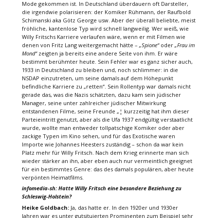
Mode gekommen ist. In Deutschland überdauern oft Darsteller,
die irgendwie polarisieren: der Komiker Rühmann, der Raufbold
Schimanski aka Götz George usw. Aber der überall beliebte, meist
fröhliche, kantenlose Typ wird schnell langweilig. Wer weiß, wie
Willy Fritschs Karriere verlaufen wäre, wenn er mit Filmen wie
denen von Fritz Lang weitergemacht hätte –
„Spione“
oder
„Frau im
Mond“
zeigten ja bereits eine andere Seite von ihm. Er wäre
bestimmt berühmter heute. Sein Fehler war es ganz sicher auch,
1933 in Deutschland zu bleiben und, noch schlimmer: in die
NSDAP einzutreten, um seine damals auf dem Höhepunkt
befindliche Karriere zu „retten“. Sein Rollentyp war damals nicht
gerade das, was die Nazis schätzten, dazu kam sein jüdischer
Manager, seine unter zahlreicher jüdischer Mitwirkung
entstandenen Filme, seine Freunde „¦ kurzzeitig hat ihm dieser
Parteieintritt genutzt, aber als die Ufa 1937 endgültig verstaatlicht
wurde, wollte man entweder tollpatschige Komiker oder aber
zackige Typen im Kino sehen, und für das Exotische waren
Importe wie Johannes Heesters zuständig – schon da war kein
Platz mehr für Willy Fritsch. Nach dem Krieg erinnerte man sich
wieder stärker an ihn, aber eben auch nur vermeintlich geeignet
für ein bestimmtes Genre: das des damals populären, aber heute
verpönten Heimatfilms.
infomedia-sh: Hatte Willy Fritsch eine besondere Beziehung zu
Schleswig-Holstein?
Heike Goldbach:
Ja, das hatte er. In den 1920er und 1930er
Jahren war es unter gutsituierten Prominenten zum Beispiel sehr