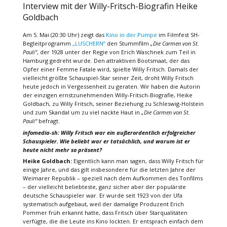
Interview mit der Willy-Fritsch-Biografin Heike
Goldbach
Am 5. Mai (20:30 Uhr) zeigt das
Kino in der Pumpe
im Filmfest SH-
Begleitprogramm
„LUSCHERN“
den Stummfilm
„Die Carmen von St.
Pauli“
, der 1928 unter der Regie von Erich Waschnek zum Teil in
Hamburg gedreht wurde. Den attraktiven Bootsmaat, der das
Opfer einer Femme Fatale wird, spielte Willy Fritsch. Damals der
vielleicht größte Schauspiel-Star seiner Zeit, droht Willy Fritsch
heute jedoch in Vergessenheit zu geraten. Wir haben die Autorin
der einzigen ernstzunehmenden Willy-Fritsch-Biografie, Heike
Goldbach, zu Willy Fritsch, seiner Beziehung zu Schleswig-Holstein
und zum Skandal um zu viel nackte Haut in
„Die Carmen von St.
Pauli“
befragt.
infomedia-sh: Willy Fritsch war ein außerordentlich erfolgreicher
Schauspieler. Wie beliebt war er tatsächlich, und warum ist er
heute nicht mehr so präsent?
Heike Goldbach:
Eigentlich kann man sagen, dass Willy Fritsch für
einige Jahre, und das gilt insbesondere für die letzten Jahre der
Weimarer Republik – speziell nach dem Aufkommen des Tonfilms
– der vielleicht beliebteste, ganz sicher aber der populärste
deutsche Schauspieler war. Er wurde seit 1923 von der Ufa
systematisch aufgebaut, weil der damalige Produzent Erich
Pommer früh erkannt hatte, dass Fritsch über Starqualitäten
verfügte, die die Leute ins Kino lockten. Er entsprach einfach dem