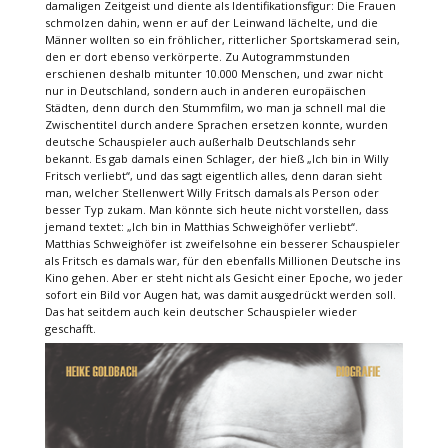
damaligen Zeitgeist und diente als Identifikationsfigur: Die Frauen
schmolzen dahin, wenn er auf der Leinwand lächelte, und die
Männer wollten so ein fröhlicher, ritterlicher Sportskamerad sein,
den er dort ebenso verkörperte. Zu Autogrammstunden
erschienen deshalb mitunter 10.000 Menschen, und zwar nicht
nur in Deutschland, sondern auch in anderen europäischen
Städten, denn durch den Stummfilm, wo man ja schnell mal die
Zwischentitel durch andere Sprachen ersetzen konnte, wurden
deutsche Schauspieler auch außerhalb Deutschlands sehr
bekannt. Es gab damals einen Schlager, der hieß „Ich bin in Willy
Fritsch verliebt“, und das sagt eigentlich alles, denn daran sieht
man, welcher Stellenwert Willy Fritsch damals als Person oder
besser Typ zukam. Man könnte sich heute nicht vorstellen, dass
jemand textet: „Ich bin in Matthias Schweighöfer verliebt“.
Matthias Schweighöfer ist zweifelsohne ein besserer Schauspieler
als Fritsch es damals war, für den ebenfalls Millionen Deutsche ins
Kino gehen. Aber er steht nicht als Gesicht einer Epoche, wo jeder
sofort ein Bild vor Augen hat, was damit ausgedrückt werden soll.
Das hat seitdem auch kein deutscher Schauspieler wieder
geschafft.