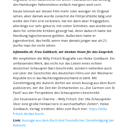
des Hamburger Hafenmilieus einfach mal ganz weit vorn.
Heute können wir diesen Film mehr oder weniger im Original
sehen, aber damals wurde zunächst die Filmprüfstelle tätig und
wollte den Film erst verbieten, hat ihn dann aber freigegeben,
allerdings nur sehr gekürzt, mit vielen Schnitten, was wiederum
dann für schlechte Kritiken gesorgt hat, denn dadurch hatte die
Handlung logischerweise gelitten. Außerdem hatte er
Jugendverbot, das heißt, wenn man damals jünger war als 21,
durfte man ihn nicht sehen.
infomedia-sh: Frau Goldbach, wir danken Ihnen für das Gespräch.
Wir empfehlen die Willy-Fritsch Biografie von Heike Goldbach. Ein
umfassendes Werk, das nicht nur das Leben eines echten
deutschen Schauspiel-Stars beschreibt, sondern nebenbei auch
viel über die Geschichte des deutschen Films von der Weimarer
Republik bis in das Nachkriegsdeutschland erzählt. Mit
Genehmigung der Autorin dürfen wir einen Auszug aus dem Buch
publizieren, der die Zeit der Dreharbeiten zu „Die Carmen von St.
Pauli“ aus der Perspektive des Schauspielers beschreibt.
„Ein Feuerwerk an Charme – Willy Fritsch: Der Ufa-Schauspieler.
Über eine große Filmkarriere in wechselhaften Zeiten“, Heike
Goldbach, Verlag: tredition. Alles zum Buch hier:
https://willy-
fritsch.de/das-buch/
.
Link:
Auszüge aus dem Buch (mit freundlicher Genehmigung der
Autorin)