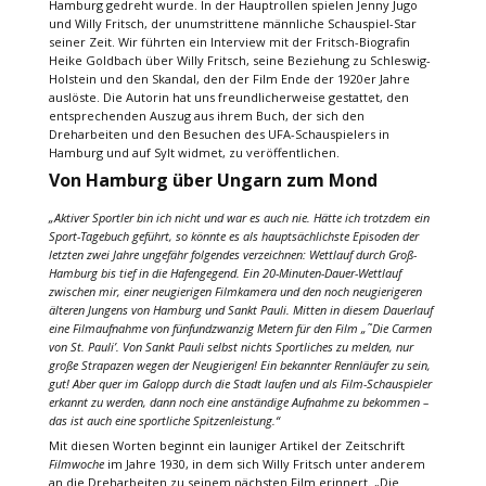
Hamburg gedreht wurde. In der Hauptrollen spielen Jenny Jugo
und Willy Fritsch, der unumstrittene männliche Schauspiel-Star
seiner Zeit. Wir führten ein Interview mit der Fritsch-Biografin
Heike Goldbach über Willy Fritsch, seine Beziehung zu Schleswig-
Holstein und den Skandal, den der Film Ende der 1920er Jahre
auslöste. Die Autorin hat uns freundlicherweise gestattet, den
entsprechenden Auszug aus ihrem Buch, der sich den
Dreharbeiten und den Besuchen des UFA-Schauspielers in
Hamburg und auf Sylt widmet, zu veröffentlichen.
Von Hamburg über Ungarn zum Mond
„Aktiver Sportler bin ich nicht und war es auch nie. Hätte ich trotzdem ein
Sport-Tagebuch geführt, so könnte es als hauptsächlichste Episoden der
letzten zwei Jahre ungefähr folgendes verzeichnen: Wettlauf durch Groß-
Hamburg bis tief in die Hafengegend. Ein 20-Minuten-Dauer-Wettlauf
zwischen mir, einer neugierigen Filmkamera und den noch neugierigeren
älteren Jungens von Hamburg und Sankt Pauli. Mitten in diesem Dauerlauf
eine Filmaufnahme von fünfundzwanzig Metern für den Film „˜Die Carmen
von St. Pauli’. Von Sankt Pauli selbst nichts Sportliches zu melden, nur
große Strapazen wegen der Neugierigen! Ein bekannter Rennläufer zu sein,
gut! Aber quer im Galopp durch die Stadt laufen und als Film-Schauspieler
erkannt zu werden, dann noch eine anständige Aufnahme zu bekommen –
das ist auch eine sportliche Spitzenleistung.“
Mit diesen Worten beginnt ein launiger Artikel der Zeitschrift
Filmwoche
im Jahre 1930, in dem sich Willy Fritsch unter anderem
an die Dreharbeiten zu seinem nächsten Film erinnert. „Die