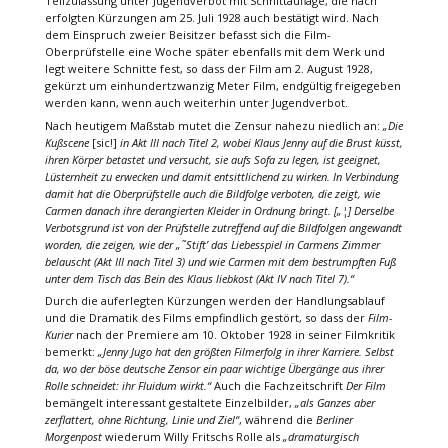
Teilzulassung unter Jugendverbot mit Schnittauflage, die nach
erfolgten Kürzungen am 25. Juli 1928 auch bestätigt wird. Nach
dem Einspruch zweier Beisitzer befasst sich die Film-
Oberprüfstelle eine Woche später ebenfalls mit dem Werk und
legt weitere Schnitte fest, so dass der Film am 2. August 1928,
gekürzt um einhundertzwanzig Meter Film, endgültig freigegeben
werden kann, wenn auch weiterhin unter Jugendverbot.
Nach heutigem Maßstab mutet die Zensur nahezu niedlich an:
„Die
Kußscene
[sic!]
in Akt III nach Titel 2, wobei Klaus Jenny auf die Brust küsst,
ihren Körper betastet und versucht, sie aufs Sofa zu legen, ist geeignet,
Lüsternheit zu erwecken und damit entsittlichend zu wirken. In Verbindung
damit hat die Oberprüfstelle auch die Bildfolge verboten, die zeigt, wie
Carmen danach ihre derangierten Kleider in Ordnung bringt. [„¦] Derselbe
Verbotsgrund ist von der Prüfstelle zutreffend auf die Bildfolgen angewandt
worden, die zeigen, wie der „˜Stift’ das Liebesspiel in Carmens Zimmer
belauscht (Akt III nach Titel 3) und wie Carmen mit dem bestrumpften Fuß
unter dem Tisch das Bein des Klaus liebkost (Akt IV nach Titel 7).“
Durch die auferlegten Kürzungen werden der Handlungsablauf
und die Dramatik des Films empfindlich gestört, so dass der
Film-
Kurier
nach der Premiere am 10. Oktober 1928 in seiner Filmkritik
bemerkt:
„Jenny Jugo hat den größten Filmerfolg in ihrer Karriere. Selbst
da, wo der böse deutsche Zensor ein paar wichtige Übergänge aus ihrer
Rolle schneidet: ihr Fluidum wirkt.“
Auch die Fachzeitschrift
Der Film
bemängelt interessant gestaltete Einzelbilder,
„als Ganzes aber
zerflattert, ohne Richtung, Linie und Ziel“
, während die
Berliner
Morgenpost
wiederum Willy Fritschs Rolle als
„dramaturgisch