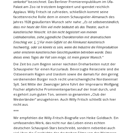
verkorkst“
bezeichnet. Das Berliner Premierenpublikum im Ufa-
Palast am Zoo ist trotzdem begeistert und spendet reichlich
Applaus. Willy Fritsch ist zufrieden, schließlich kommt seine
facettenreiche Rolle dem in einem Schauspieler-Almanach des
Jahres 1928 geäußerten Wunsch sehr nahe:
„Es ist selbstverständlich,
dass mir heute der Film viel mehr bedeutet als das Theater, auch in
künstlerischer Hinsicht. Ich bin nicht begeistert von meinen
Liebhaberrollen, ziehe jugendliche Charakterrollen mit dramatischem
Einschlag vor. [„¦] Für mein Gefühl ist die Filmkunst künstlerisch
hochwertig, oder sie könnte es sein, wenn die Industrie die Filmproduktion
unter ernsteren künstlerischen Gesichtspunkten betreiben würde. Dass
dieses eines Tages der Fall sein möge, ist mein ganzer Wunsch.“
Die Zeit bis zum Beginn seiner nächsten Dreharbeiten nutzt der
Schauspieler für einen Kurzurlaub. Bevorzugte Reiseziele sind die
Ostseeinseln Rügen und Usedom sowie die damals für den gering
verdienenden Bürger noch recht unerschwingliche Nordseeinsel
Sylt. Seit Mitte der Zwanziger Jahre führt der Impresario Wolfgang
Fischer alljährliche Prominentenparties auf der Insel durch, und
es gehört zum guten Ton, seinem so genannten „Club der
Westerländer“ anzugehören. Auch Willy Fritsch schließt sich hier
nicht aus.
***
Wir empfehlen die Willy-Fritsch-Biografie von Heike Goldbach. Ein
umfassendes Werk, das nicht nur das Leben eines echten
deutschen Schauspiel-Stars beschreibt, sondern nebenbei auch
viel über die Geschichte des deutschen Films von der Weimarer