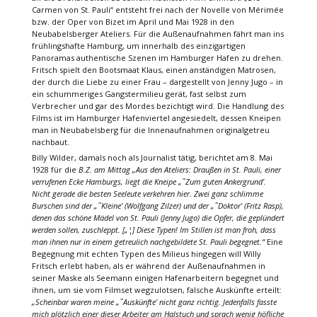
Carmen von St. Pauli“ entsteht frei nach der Novelle von Mérimée
bzw. der Oper von Bizet im April und Mai 1928 in den
Neubabelsberger Ateliers. Für die Außenaufnahmen fährt man ins
frühlingshafte Hamburg, um innerhalb des einzigartigen
Panoramas authentische Szenen im Hamburger Hafen zu drehen.
Fritsch spielt den Bootsmaat Klaus, einen anständigen Matrosen,
der durch die Liebe zu einer Frau – dargestellt von Jenny Jugo – in
ein schummeriges Gangstermilieu gerät, fast selbst zum
Verbrecher und gar des Mordes bezichtigt wird. Die Handlung des
Films ist im Hamburger Hafenviertel angesiedelt, dessen Kneipen
man in Neubabelsberg für die Innenaufnahmen originalgetreu
nachbaut.
Billy Wilder, damals noch als Journalist tätig, berichtet am 8. Mai
1928 für die
B.Z. am Mittag „Aus den Ateliers: Draußen in St. Pauli, einer
verrufenen Ecke Hamburgs, liegt die Kneipe „˜Zum guten Ankergrund’.
Nicht gerade die besten Seeleute verkehren hier. Zwei ganz schlimme
Burschen sind der „˜Kleine’ (Wolfgang Zilzer) und der „˜Doktor’ (Fritz Rasp),
denen das schöne Mädel von St. Pauli (Jenny Jugo) die Opfer, die geplündert
werden sollen, zuschleppt. [„¦] Diese Typen! Im Stillen ist man froh, dass
man ihnen nur in einem getreulich nachgebildete St. Pauli begegnet.“
Eine
Begegnung mit echten Typen des Milieus hingegen will Willy
Fritsch erlebt haben, als er während der Außenaufnahmen in
seiner Maske als Seemann einigen Hafenarbeitern begegnet und
ihnen, um sie vom Filmset wegzulotsen, falsche Auskünfte erteilt:
„Scheinbar waren meine „˜Auskünfte’ nicht ganz richtig. Jedenfalls fasste
mich plötzlich einer dieser Arbeiter am Halstuch und sprach wenig höfliche