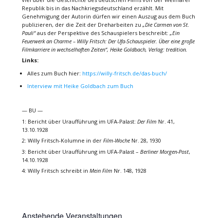
Republik bis in das Nachkriegsdeutschland erzählt. Mit
Genehmigung der Autorin dürfen wir einen Auszug aus dem Buch
publizieren, der die Zeit der Dreharbeiten zu
„Die Carmen von St.
Pauli“
aus der Perspektive des Schauspielers beschreibt:
„Ein
Feuerwerk an Charme – Willy Fritsch: Der Ufa-Schauspieler. Über eine große
Filmkarriere in wechselhaften Zeiten“, Heike Goldbach, Verlag: tredition.
Links:
Alles zum Buch hier:
https://willy-fritsch.de/das-buch/
Interview mit Heike Goldbach zum Buch
— BU —
1: Bericht über Uraufführung im UFA-Palast:
Der Film
Nr. 41,
13.10.1928
2: Willy Fritsch-Kolumne in der
Film-Woche
Nr. 28, 1930
3: Bericht über Uraufführung im UFA-Palast –
Berliner Morgen-Post
,
14.10.1928
4: Willy Fritsch schreibt in
Mein Film
Nr. 148, 1928
Anstehende Veranstaltungen