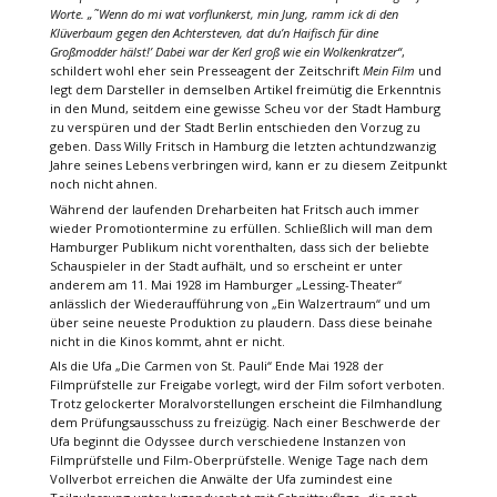
Worte. „˜Wenn do mi wat vorflunkerst, min Jung, ramm ick di den
Klüverbaum gegen den Achtersteven, dat du’n Haifisch für dine
Großmodder hälst!’ Dabei war der Kerl groß wie ein Wolkenkratzer“
,
schildert wohl eher sein Presseagent der Zeitschrift
Mein Film
und
legt dem Darsteller in demselben Artikel freimütig die Erkenntnis
in den Mund, seitdem eine gewisse Scheu vor der Stadt Hamburg
zu verspüren und der Stadt Berlin entschieden den Vorzug zu
geben. Dass Willy Fritsch in Hamburg die letzten achtundzwanzig
Jahre seines Lebens verbringen wird, kann er zu diesem Zeitpunkt
noch nicht ahnen.
Während der laufenden Dreharbeiten hat Fritsch auch immer
wieder Promotiontermine zu erfüllen. Schließlich will man dem
Hamburger Publikum nicht vorenthalten, dass sich der beliebte
Schauspieler in der Stadt aufhält, und so erscheint er unter
anderem am 11. Mai 1928 im Hamburger „Lessing-Theater“
anlässlich der Wiederaufführung von „Ein Walzertraum“ und um
über seine neueste Produktion zu plaudern. Dass diese beinahe
nicht in die Kinos kommt, ahnt er nicht.
Als die Ufa „Die Carmen von St. Pauli“ Ende Mai 1928 der
Filmprüfstelle zur Freigabe vorlegt, wird der Film sofort verboten.
Trotz gelockerter Moralvorstellungen erscheint die Filmhandlung
dem Prüfungsausschuss zu freizügig. Nach einer Beschwerde der
Ufa beginnt die Odyssee durch verschiedene Instanzen von
Filmprüfstelle und Film-Oberprüfstelle. Wenige Tage nach dem
Vollverbot erreichen die Anwälte der Ufa zumindest eine