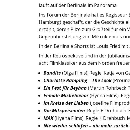
läuft auf der Berlinale im Panorama.
Ins Forum der Berlinale hat es Regisseu
Hamburg) geschafft, der die Geschichte e
erzählt, deren Pilze zum Großteil für ein
Gegenüberstellung von Mikrokosmos und i
In den Berlinale Shorts ist Louis Fried mit
In der Retrospektive und in der Jubiläu
acht Filmklassiker aus dem Norden freuen
Bandits
(Olga Films). Regie: Katja von 
Charlotte Rampling – The Look
(Proune
Ein Fest für Beyhan
(Martin Rohrbeck Fi
Female Misbehavior
(Hyena Films). Re
Im Kreise der Lieben
(Josefine Filmpro
Die Mitspeisenden
. Regie + Drehbuch
MAX
(Hyena Films). Regie + Drehbuch: 
Nie wieder schlafen – nie mehr zurück