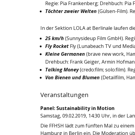
Regie: Pia Frankenberg; Drehbuch: Pia
Töchter zweier Welten
(Gülsen-Film). R
In der Sektion LOLA at Berlinale laufen d
25 km/h
(Sunnysideup Film GmbH). Regie
Fly Rocket
Fly (Lunabeach TV und Media
Kleine Germanen
(brave new work, Ha
Drehbuch: Frank Geiger, Armin Hofm
Talking Money
(credo:film; solo:film). 
Von Bienen und Blumen
(Detailfilm, Ha
Veranstaltungen
Panel: Sustainability in Motion
Samstag, 09.02.2019, 14:30 Uhr, in der 
Die FFHSH lädt zum fünften Mal zu einem 
Hamburg in Berlin ein. Die Moderation übe