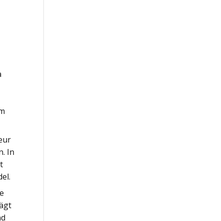
a
em
eur
. In
t
el.
ne
ägt
nd