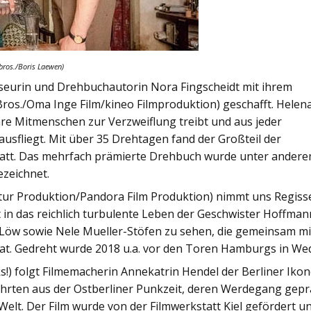
bros./Boris Laewen)
sseurin und Drehbuchautorin Nora Fingscheidt mit ihrem
os./Oma Inge Film/kineo Filmproduktion) geschafft. Helen
ihre Mitmenschen zur Verzweiflung treibt und aus jeder
rausfliegt. Mit über 35 Drehtagen fand der Großteil der
att. Das mehrfach prämierte Drehbuch wurde unter ander
zeichnet.
ultur Produktion/Pandora Film Produktion) nimmt uns Regiss
in das reichlich turbulente Leben der Geschwister Hoffmann
 Löw sowie Nele Mueller-Stöfen zu sehen, die gemeinsam mi
t. Gedreht wurde 2018 u.a. vor den Toren Hamburgs in Wed
ks!) folgt Filmemacherin Annekatrin Hendel der Berliner Iko
hrten aus der Ostberliner Punkzeit, deren Werdegang gepr
 Welt. Der Film wurde von der Filmwerkstatt Kiel gefördert u