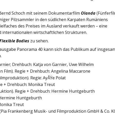
r Bernd Schoch mit seinem Dokumentarfilm
Olanda
(Fünferfil
iniger Pilzsammler in den südlichen Karpaten Rumäniens
 Vielfaches des Preises im Ausland verkauft werden – eine
nternationalen wirtschaftlichen Strukturen.
Flexible Bodies
zu sehen.
msausgabe Panorama 40 kann sich das Publikum auf insgesa
.
Garnier; Drehbuch: Katja von Garnier, Uwe Wilhelm
n Film). Regie + Drehbuch: Angelina Maccarone
lmproduktion). Regie: AyÅŸe Polat
gie + Drehbuch: Monika Treut
duktion). Regie + Drehbuch: Hermine Huntgeburth
: Hermine Huntgeburth
Monika Treut
(Pia Frankenberg Musik- und Filmproduktion GmbH & Co. KG