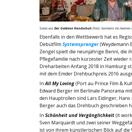
Szene aus
Der Goldene Handschuh
(Foto: bombero int./warner 
Ebenfalls in den Wettbewerb hat es Regi
Debütfilm
Systemsprenger
(Weydemann Br
Zengel spielt die neunjährige Benni, die 
Pflegefamilie nach kürzester Zeit wieder 
Dreharbeiten Anfang 2018 in Hamburg st
mit dem Emder Drehbuchpreis 2016 ausge
In
All My Loving
(Port au Prince Film & K
Edward Berger im Berlinale Panorama mit 
den Hauptrollen sind Lars Eidinger, Hans
Berger auch das Drehbuch geschrieben ha
In
Schönheit und Vergänglichkeit
(it wor
Sven Marquardt und zwei seiner Weggefä
ist von ihrem künstlerischen Blick auf die