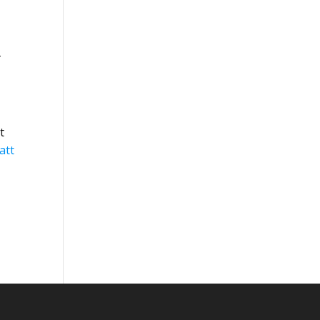
-
t
att