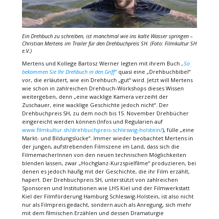
Ein Drehbuch zu schreiben, ist manchmal wie ins kalte Wasser springen –
Christian Mertens im Trailer für den Drehbuchpreis SH. (Foto: Filmkultur SH
e.V.)
Mertens und Kollege Bartosz Werner legten mit ihrem Buch
„So
bekommen Sie Ihr Drehbuch in den Griff“
quasi eine „Drehbuchbibel“
vor, die erläutert, wie ein Drehbuch „gut“ wird. Jetzt will Mertens
wie schon in zahlreichen Drehbuch-Workshops dieses Wissen
weitergeben, denn „eine wacklige Kamera verzeiht der
Zuschauer, eine wacklige Geschichte jedoch nicht“. Der
Drehbuchpreis SH, zu dem noch bis 15. November Drehbücher
eingereicht werden können (Infos und Regularien auf
www.filmkultur.sh/drehbuchpreis-schleswig-holstein/
), fülle „eine
Markt- und Bildungslücke“. Immer wieder beobachtet Mertens in
der jungen, aufstrebenden Filmszene im Land, dass sich die
FilmemacherInnen von den neuen technischen Möglichkeiten
blenden lassen, zwar „Hochglanz-Kurzspielfilme“ produzieren, bei
denen es jedoch häufig mit der Geschichte, die ihr Film erzählt,
hapert. Der Drehbuchpreis SH, unterstützt von zahlreichen
Sponsoren und Institutionen wie LHS Kiel und der Filmwerkstatt
Kiel der Filmförderung Hamburg Schleswig-Holstein, ist also nicht
nur als Filmpreis gedacht, sondern auch als Anregung, sich mehr
mit dem filmischen Erzählen und dessen Dramaturgie