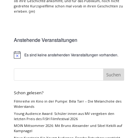
ob ihre Geschichte ankommt, und für das Publikum, noch nicht
gedrehte Kurzspielfilme schon mal vorab in ihren Geschichten zu
erleben. (
jm
)
Anstehende Veranstaltungen
Es sind keine anstehenden Veranstaltungen vorhanden.
Hinweis
Schon gelesen?
Filmreihe im Kino in der Pumpe: Béla Tarr – Die Melancholie des
Widerstands
Young Audience Award: Schüler:innen aus MV vergeben den
letzten Preis des FiSH Filmfestival 2026
MOIN Mittsommer 2026: Mit Bruno Alexander und Sibel Kekilli auf
Kampnagel
Neue Kuratorin für Young Audience: Dascha Petuchow verstärkt