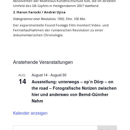
Absolventen der Muthesius Kunsthochschule Kiel, die im direkten
Umfeld des G8-Gipfels in Heiligendamm 2007 stattfand.
2. Harun Farocki / Andrei Ujica
Videogramme einer Revolution, 1992, Film, 106 Min.
Der experimentelle Found Footage Film montiert Video- und
Fernsehaufnahmen der rumänischen Revolution zu einer
dokumentarischen Chronologie.
Anstehende Veranstaltungen
August 14
-
August 30
AUG.
14
Ausstellung: unterwegs – op’n Dörp – on
the road – Fotografische Notizen zwischen
hier und anderswo von Bernd-Günther
Nahm
Kalender anzeigen