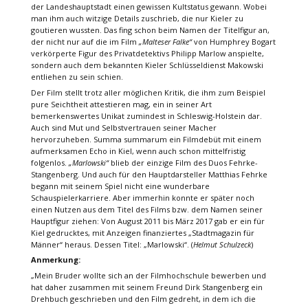
der Landeshauptstadt einen gewissen Kultstatus gewann. Wobei
man ihm auch witzige Details zuschrieb, die nur Kieler zu
goutieren wussten. Das fing schon beim Namen der Titelfigur an,
der nicht nur auf die im Film
„Malteser Falke“
von Humphrey Bogart
verkörperte Figur des Privatdetektivs Philipp Marlow anspielte,
sondern auch dem bekannten Kieler Schlüsseldienst Makowski
entliehen zu sein schien.
Der Film stellt trotz aller möglichen Kritik, die ihm zum Beispiel
pure Seichtheit attestieren mag, ein in seiner Art
bemerkenswertes Unikat zumindest in Schleswig-Holstein dar.
Auch sind Mut und Selbstvertrauen seiner Macher
hervorzuheben. Summa summarum ein Filmdebüt mit einem
aufmerksamen Echo in Kiel, wenn auch schon mittelfristig
folgenlos.
„Marlowski“
blieb der einzige Film des Duos Fehrke-
Stangenberg. Und auch für den Hauptdarsteller Matthias Fehrke
begann mit seinem Spiel nicht eine wunderbare
Schauspielerkarriere. Aber immerhin konnte er später noch
einen Nutzen aus dem Titel des Films bzw. dem Namen seiner
Hauptfigur ziehen: Von August 2011 bis März 2017 gab er ein für
Kiel gedrucktes, mit Anzeigen finanziertes „Stadtmagazin für
Männer“ heraus. Dessen Titel: „Marlowski“. (
Helmut Schulzeck
)
Anmerkung:
„Mein Bruder wollte sich an der Filmhochschule bewerben und
hat daher zusammen mit seinem Freund Dirk Stangenberg ein
Drehbuch geschrieben und den Film gedreht, in dem ich die