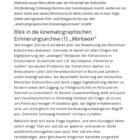
Während unsere Retro-Reihe über die Filmbriefe der Kulturellen
Filmförderung Schleswig-Holstein eine Sommerpause macht, wollen wir an
dieser Stelle eine zweite filmhistorische Reihe starten, die in loser Folge
lokale und regionale Film- und Kinogeschichte aus den
„kinematographischen Erinnerungsarchiven“ erzählt.
Blick in die kinematographischen
Erinnerungsarchive (1):
„Marlowski“
Seit einiger Zeit wird verstärkt über die Bewahrung des filmischen
Kulturerbes diskutiert. Gemeint ist damit vor allen Dingen die
Digitalisierung der „analogen“ Bestände der Filmarchive in
Deutschland. So bemüht sich z.B. die Initiative „Filmerbe in
Gefahr“ die akuten Probleme der Filmarchive stärker ins
Bewusstsein rufen. Die Verantwortlichen in Bund und Ländern
sollen bewegt werden, die dauerhafte Sicherung des deutschen,
filmischen Kulturerbes und seine zügige Digitalisierung stärker zu
fördern sowie den Zugang zur Filmgeschichte im Kino und im
Internet zu erleichtern. In diesem Zusammenhang stellt sich auch
den Verantwortlichen in Schleswig-Holstein die Frage, ob es bei
uns Filme aus hiesiger Produktion gibt, die digital erhaltenswert
sind, um nicht gleich mit einem bedeutungsschwangeren Begriff
wie „Filmerbe Schleswig-Holstein“ ins Haus zu fallen.
Natürlich lässt sich diese Frage bejahen, und dem Kundigen fallen
sofort einige Titel ein, auf die an späterer und anderer Stelle
ausführlich einzugehen sein wird. Hier soll ein eher
randständiger, aber gleichwohl möglicher Kandidat vorgestellt