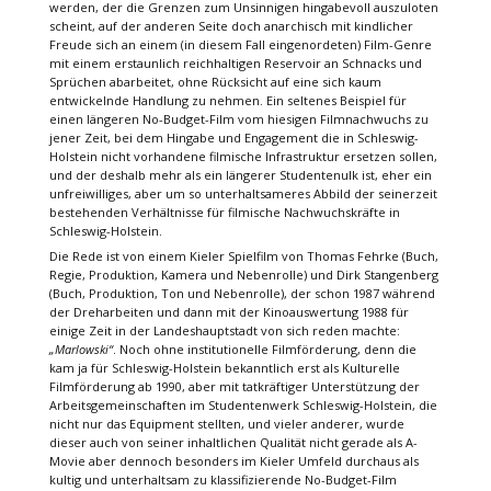
werden, der die Grenzen zum Unsinnigen hingabevoll auszuloten
scheint, auf der anderen Seite doch anarchisch mit kindlicher
Freude sich an einem (in diesem Fall eingenordeten) Film-Genre
mit einem erstaunlich reichhaltigen Reservoir an Schnacks und
Sprüchen abarbeitet, ohne Rücksicht auf eine sich kaum
entwickelnde Handlung zu nehmen. Ein seltenes Beispiel für
einen längeren No-Budget-Film vom hiesigen Filmnachwuchs zu
jener Zeit, bei dem Hingabe und Engagement die in Schleswig-
Holstein nicht vorhandene filmische Infrastruktur ersetzen sollen,
und der deshalb mehr als ein längerer Studentenulk ist, eher ein
unfreiwilliges, aber um so unterhaltsameres Abbild der seinerzeit
bestehenden Verhältnisse für filmische Nachwuchskräfte in
Schleswig-Holstein.
Die Rede ist von einem Kieler Spielfilm von Thomas Fehrke (Buch,
Regie, Produktion, Kamera und Nebenrolle) und Dirk Stangenberg
(Buch, Produktion, Ton und Nebenrolle), der schon 1987 während
der Dreharbeiten und dann mit der Kinoauswertung 1988 für
einige Zeit in der Landeshauptstadt von sich reden machte:
„Marlowski“
. Noch ohne institutionelle Filmförderung, denn die
kam ja für Schleswig-Holstein bekanntlich erst als Kulturelle
Filmförderung ab 1990, aber mit tatkräftiger Unterstützung der
Arbeitsgemeinschaften im Studentenwerk Schleswig-Holstein, die
nicht nur das Equipment stellten, und vieler anderer, wurde
dieser auch von seiner inhaltlichen Qualität nicht gerade als A-
Movie aber dennoch besonders im Kieler Umfeld durchaus als
kultig und unterhaltsam zu klassifizierende No-Budget-Film