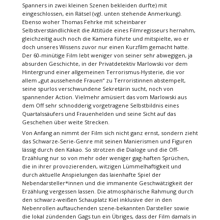
Spanners in zwei kleinen Szenen bekleiden durfte) mit
eingeschlossen, ein Rätsel (vgl. unten stehende Anmerkung).
Ebenso woher Thomas Fehrke mit scheinbarer
Selbstverständlichkeit die Attitüde eines Filmregisseurs hernahm,
gleichzeitig auch noch die Kamera führte und mitspielte, wo er
doch unseres Wissens zuvor nur einen Kurzfilm gemacht hatte.
Der 60-minütige Film lebt weniger von seiner sehr abwegigen, ja
absurden Geschichte, in der Privatdetektiv Marlowski vor dem
Hintergrund einer allgemeinen Terrorismus-Hysterie, die vor
allem „gut aussehende Frauen“ zu Terroristinnen abstempelt,
seine spurlos verschwundene Sekretärin sucht, noch von
spannender Action. Vielmehr amüsiert das vom Marlowski aus
dem Off sehr schnodderig vorgetragene Selbstbildnis eines
Quartalssäufers und Frauenhelden und seine Sicht auf das
Geschehen über weite Strecken.
Von Anfang an nimmt der Film sich nicht ganz ernst, sondern zieht
das Schwarze-Serie-Genre mit seinen Manierismen und Figuren
lässig durch den Kakao. So strotzen die Dialoge und die Off-
Erzählung nur so von mehr oder weniger gag-haften Sprüchen,
die in ihrer provozierenden, witzigen Lümmelhaftigkeit und
durch aktuelle Anspielungen das laienhafte Spiel der
Nebendarsteller*innen und die immanente Geschwätzigkeit der
Erzählung vergessen lassen. Die atmosphärische Rahmung durch
den schwarz-weißen Schauplatz Kiel inklusive der in den
Nebenrollen auftauchenden szene-bekannten Darsteller sowie
die lokal zündenden Gags tun ein Übriges, dass der Film damals in