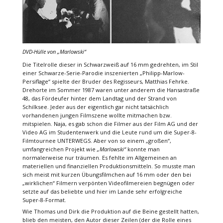
DVD-Hülle von
„Marlowski“
Die Titelrolle dieser in Schwarzweiß auf 16 mm gedrehten, im Stil
einer Schwarze-Serie-Parodie inszenierten „Philipp-Marlow-
Persiflage“ spielte der Bruder des Regisseurs, Matthias Fehrke.
Drehorte im Sommer 1987 waren unter anderem die Hansastraße
48, das Fördeufer hinter dem Landtag und der Strand von
Schilksee. Jeder aus der eigentlich gar nicht tatsächlich
vorhandenen jungen Filmszene wollte mitmachen bzw.
mitspielen. Naja, es gab schon die Filmer aus der Film AG und der
Video AG im Studentenwerk und die Leute rund um die Super-8-
Filmtournee UNTERWEGS. Aber von so einem „großen“,
umfangreichen Projekt wie
„Marlowski“
konnte man
normalerweise nur träumen. Es fehlte im Allgemeinen an
materiellen und finanziellen Produktionsmitteln. So musste man
sich meist mit kurzen Übungsfilmchen auf 16 mm oder den bei
„wirklichen“ Filmern verpönten Videofilmereien begnügen oder
setzte auf das beliebte und hier im Lande sehr erfolgreiche
Super-8-Format.
Wie Thomas und Dirk die Produktion auf die Beine gestellt hatten,
blieb den meisten, den Autor dieser Zeilen (der die Rolle eines