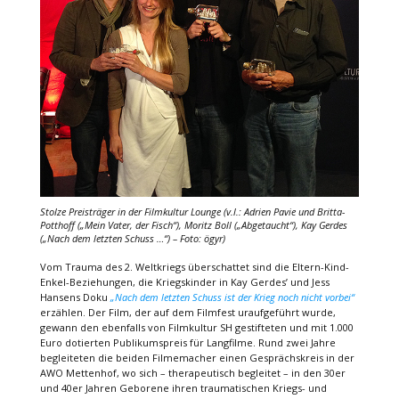
Stolze Preisträger in der
Filmkultur Lounge
(v.l.: Adrien Pavie und Britta-
Potthoff (
„Mein Vater, der Fisch“
), Moritz Boll (
„Abgetaucht“
), Kay Gerdes
(
„Nach dem letzten Schuss …“
) – Foto: ögyr)
Vom Trauma des 2. Weltkriegs überschattet sind die Eltern-Kind-
Enkel-Beziehungen, die Kriegskinder in Kay Gerdes’ und Jess
Hansens Doku
„Nach dem letzten Schuss ist der Krieg noch nicht vorbei“
erzählen. Der Film, der auf dem Filmfest uraufgeführt wurde,
gewann den ebenfalls von Filmkultur SH gestifteten und mit 1.000
Euro dotierten Publikumspreis für Langfilme. Rund zwei Jahre
begleiteten die beiden Filmemacher einen Gesprächskreis in der
AWO Mettenhof, wo sich – therapeutisch begleitet – in den 30er
und 40er Jahren Geborene ihren traumatischen Kriegs- und