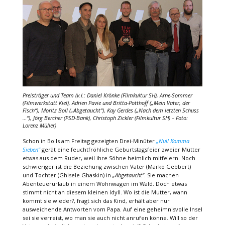
Preisträger und Team (v.l.: Daniel Krönke (Filmkultur SH), Arne-Sommer
(Filmwerkstatt Kiel), Adrien Pavie und Britta-Potthoff (
„Mein Vater, der
Fisch“
), Moritz Boll (
„Abgetaucht“
), Kay Gerdes (
„Nach dem letzten Schuss
…“
), Jörg Bercher (PSD-Bank), Christoph Zickler (Filmkultur SH) – Foto:
Lorenz Müller)
Schon in Bolls am Freitag gezeigten Drei-Minüter
„Null Komma
Sieben“
gerät eine feuchtfröhliche Geburtstagsfeier zweier Mütter
etwas aus dem Ruder, weil ihre Söhne heimlich mitfeiern. Noch
schwieriger ist die Beziehung zwischen Vater (Marko Gebbert)
und Tochter (Ghisele Ghaskin) in
„Abgetaucht“
. Sie machen
Abenteuerurlaub in einem Wohnwagen im Wald. Doch etwas
stimmt nicht an diesem kleinen Idyll. Wo ist die Mutter, wann
kommt sie wieder?, fragt sich das Kind, erhält aber nur
ausweichende Antworten vom Papa. Auf eine geheimnisvolle Insel
sei sie verreist, wo man sie auch nicht anrufen könne. Will so der