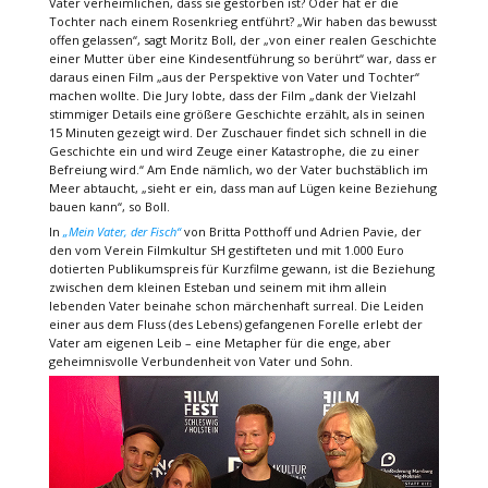
Vater verheimlichen, dass sie gestorben ist? Oder hat er die
Tochter nach einem Rosenkrieg entführt? „Wir haben das bewusst
offen gelassen“, sagt Moritz Boll, der „von einer realen Geschichte
einer Mutter über eine Kindesentführung so berührt“ war, dass er
daraus einen Film „aus der Perspektive von Vater und Tochter“
machen wollte. Die Jury lobte, dass der Film „dank der Vielzahl
stimmiger Details eine größere Geschichte erzählt, als in seinen
15 Minuten gezeigt wird. Der Zuschauer findet sich schnell in die
Geschichte ein und wird Zeuge einer Katastrophe, die zu einer
Befreiung wird.“ Am Ende nämlich, wo der Vater buchstäblich im
Meer abtaucht, „sieht er ein, dass man auf Lügen keine Beziehung
bauen kann“, so Boll.
In
„Mein Vater, der Fisch“
von Britta Potthoff und Adrien Pavie, der
den vom Verein Filmkultur SH gestifteten und mit 1.000 Euro
dotierten Publikumspreis für Kurzfilme gewann, ist die Beziehung
zwischen dem kleinen Esteban und seinem mit ihm allein
lebenden Vater beinahe schon märchenhaft surreal. Die Leiden
einer aus dem Fluss (des Lebens) gefangenen Forelle erlebt der
Vater am eigenen Leib – eine Metapher für die enge, aber
geheimnisvolle Verbundenheit von Vater und Sohn.