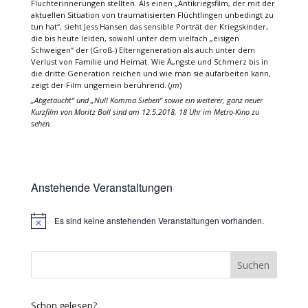
Fluchterinnerungen stellten. Als einen „Antikriegsfilm, der mit der
aktuellen Situation von traumatisierten Flüchtlingen unbedingt zu
tun hat“, sieht Jess Hansen das sensible Porträt der Kriegskinder,
die bis heute leiden, sowohl unter dem vielfach „eisigen
Schweigen“ der (Groß-) Elterngeneration als auch unter dem
Verlust von Familie und Heimat. Wie Ã„ngste und Schmerz bis in
die dritte Generation reichen und wie man sie aufarbeiten kann,
zeigt der Film ungemein berührend. (
jm
)
„Abgetaucht“ und „Null Komma Sieben“ sowie ein weiterer, ganz neuer
Kurzfilm von Moritz Boll sind am 12.5.2018, 18 Uhr im Metro-Kino zu
sehen.
Anstehende Veranstaltungen
Es sind keine anstehenden Veranstaltungen vorhanden.
Hinweis
Schon gelesen?